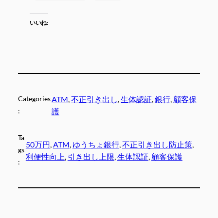
いいね:
Categories
ATM
, 
不正引き出し
, 
生体認証
, 
銀行
, 
顧客保
:
護
Ta
50万円
, 
ATM
, 
ゆうちょ銀行
, 
不正引き出し防止策
, 
gs
利便性向上
, 
引き出し上限
, 
生体認証
, 
顧客保護
: