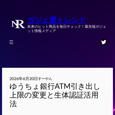
内
容
ガジェ通トレンド
を
ス
未来のヒット商品を毎日チェック！最先端ガジェ
キ
ット情報メディア
ッ
Twitt
プ
2026年6月20日
すーやん
ゆうちょ銀行ATM引き出し
上限の変更と生体認証活用
法