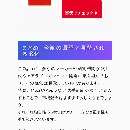
楽天でチェック ▶
まとめ：今後 の 展望 と 期待 され
る 変化
このように、多く の メーカー や 研究 機関 が 次世
代 ウェアラブル ガジェット 開発 に 取り組んで お
り、その 進化 は 目覚ましいものがあります。
特 に、Meta や Apple な ど 大手企業 が 次々 と 参入
することで、市場競争 はますます激しくなるでしょ
う。
それぞれ独自性 を 持たせつつ、一方では互換性も
重要視されています。