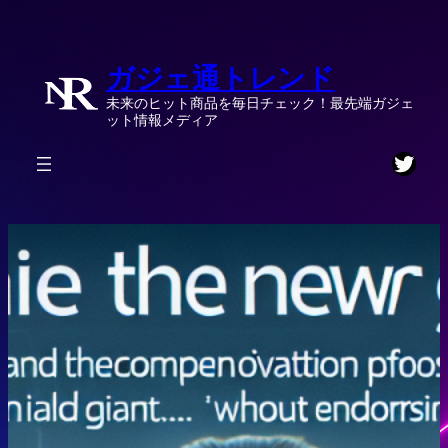
内
容
ガジェ通トレンド
を
ス
未来のヒット商品を毎日チェック！最先端ガジェ
キ
ット情報メディア
ッ
Twitt
プ