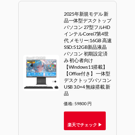
2025年新規モデル 新
品一体型デスクトップ
パソコン 27型フルHD
インテルCorei7第4世
代 メモリー:16GB 高速
SSD:512GB新品液晶
パソコン 初期設定済
み 初心者向け
【Windows11搭載】
【Office付き】 一体型
デスクトップパソコン
USB 3.0×4 無線搭載 新
品
価格: 59800 円
楽天でチェック ▶