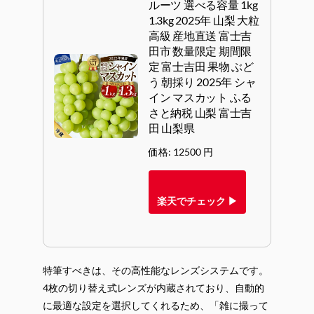
ルーツ 選べる容量 1kg
1.3kg 2025年 山梨 大粒
高級 産地直送 富士吉
田市 数量限定 期間限
定 富士吉田 果物 ぶど
う 朝採り 2025年 シャ
イン マスカット ふる
さと納税 山梨 富士吉
田 山梨県
価格: 12500 円
楽天でチェック ▶
特筆すべきは、その高性能なレンズシステムです。
4枚の切り替え式レンズが内蔵されており、自動的
に最適な設定を選択してくれるため、「雑に撮って