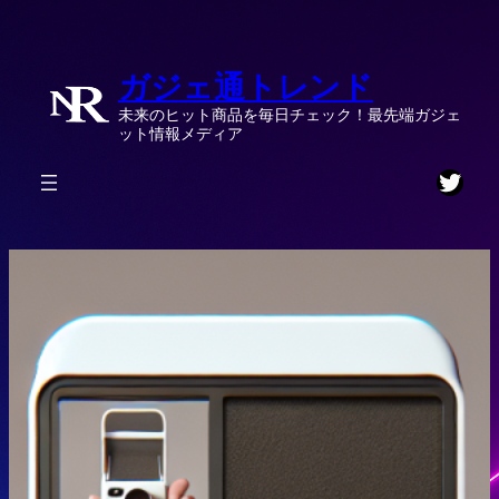
内
容
ガジェ通トレンド
を
ス
未来のヒット商品を毎日チェック！最先端ガジェ
キ
ット情報メディア
ッ
Twitt
プ