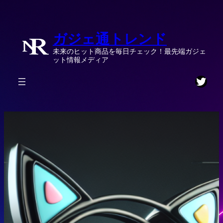
内
容
ガジェ通トレンド
を
ス
未来のヒット商品を毎日チェック！最先端ガジェ
キ
ット情報メディア
ッ
Twitt
プ