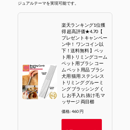
ジュアルテーマを実現可能です。
楽天ランキング1位獲
得 超高評価★4.70【
プレゼントキャンペー
ン中！ ワンコイン以
下！送料無料 】ペッ
ト用トリミングコーム
ペット用ブラシ コー
ム ペット用品 ブラシ
犬用 猫用 ステンレス
トリミング グルーミ
ング ブラッシング く
し お手入れ 抜け毛 マ
ッサージ 両目櫛
価格: 460 円