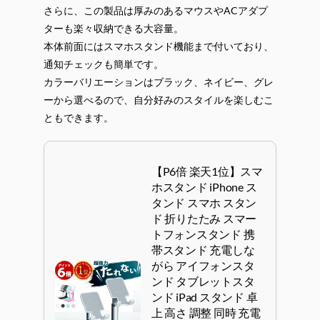
さらに、この製品は厚みのあるマウスやACアダプ
ターも楽々収納できる大容量。
本体前面にはスマホスタンド機能まで付いており、
通知チェックも簡単です。
カラーバリエーションはブラック、ネイビー、グレ
ーから選べるので、自分好みのスタイルを楽しむこ
ともできます。
【P6倍 楽天1位】スマ
ホスタンド iPhone ス
タンド スマホ スタン
ド 折りたたみ スマー
トフォンスタンド 携
帯スタンド 充電しな
がら アイフォンスタ
ンド タブレットスタ
ンド iPad スタンド 卓
上 高さ 調整 同時 充電