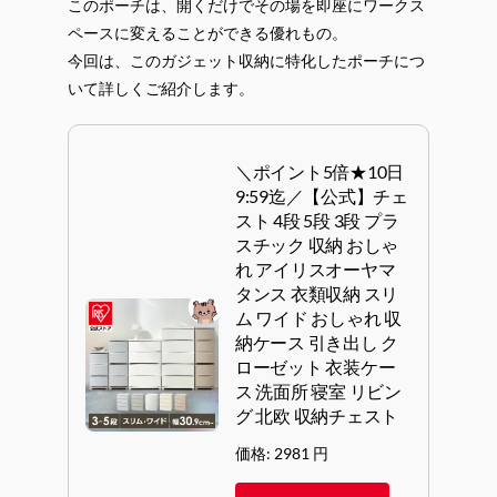
このポーチは、開くだけでその場を即座にワークス
ペースに変えることができる優れもの。
今回は、このガジェット収納に特化したポーチにつ
いて詳しくご紹介します。
＼ポイント5倍★10日
9:59迄／【公式】チェ
スト 4段 5段 3段 プラ
スチック 収納 おしゃ
れ アイリスオーヤマ
タンス 衣類収納 スリ
ム ワイド おしゃれ 収
納ケース 引き出し ク
ローゼット 衣装ケー
ス 洗面所 寝室 リビン
グ 北欧 収納チェスト
価格: 2981 円