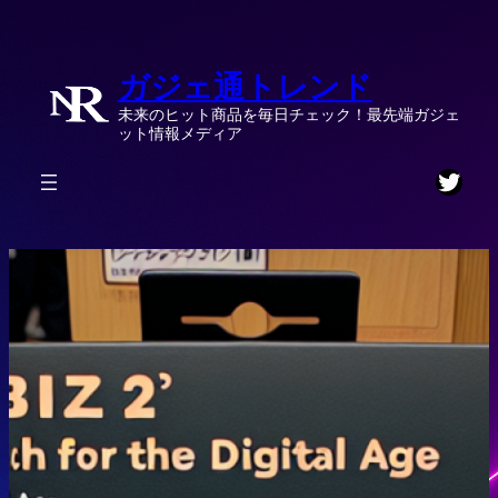
内
容
ガジェ通トレンド
を
ス
未来のヒット商品を毎日チェック！最先端ガジェ
キ
ット情報メディア
ッ
Twitt
プ