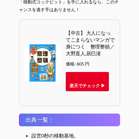
「移動式コックピット」を手に入れるなら、このチ
ャンスを逃す手はありません！
【中古】 大人になっ
てこまらないマンガで
身につく 整理整頓／
大野直人,辰巳渚
価格: 605 円
楽天でチェック ▶
出典一覧：
設営0秒の移動基地。