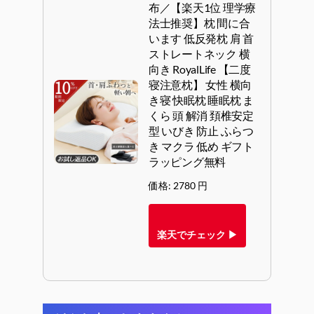
布／【楽天1位 理学療
法士推奨】枕 間に合
います 低反発枕 肩 首
ストレートネック 横
向き RoyalLife 【二度
寝注意枕】 女性 横向
き寝 快眠枕 睡眠枕 ま
くら 頭 解消 頚椎安定
型 いびき 防止 ふらつ
き マクラ 低め ギフト
ラッピング無料
価格: 2780 円
楽天でチェック ▶