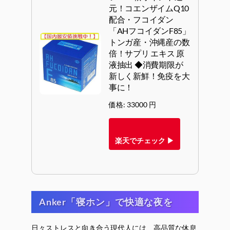
元！コエンザイムQ10
配合・フコイダン
「AHフコイダンF85」
トンガ産・沖縄産の数
倍！サプリ エキス 原
液抽出 ◆消費期限が
新しく新鮮！免疫を大
事に！
価格: 33000 円
楽天でチェック ▶
Anker「寝ホン」で快適な夜を
日々ストレスと向き合う現代人には、高品質な休息