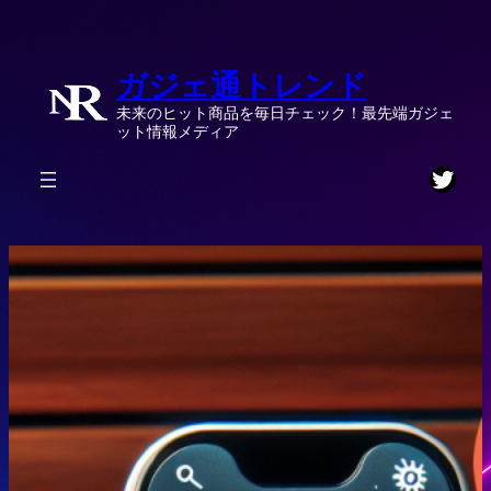
内
容
ガジェ通トレンド
を
ス
未来のヒット商品を毎日チェック！最先端ガジェ
キ
ット情報メディア
ッ
Twitt
プ