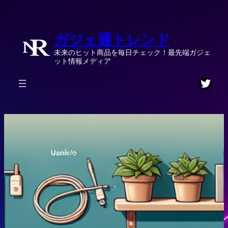
内
容
ガジェ通トレンド
を
ス
未来のヒット商品を毎日チェック！最先端ガジェ
キ
ット情報メディア
ッ
Twitt
プ