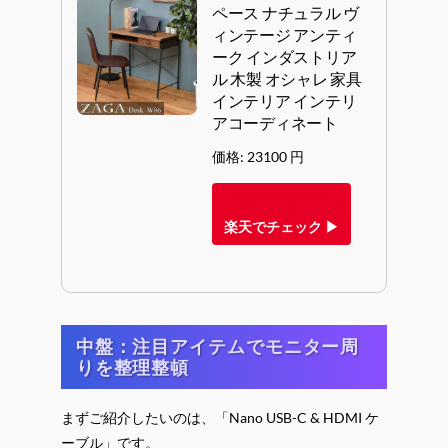
ペース ナチュラル ヴ
ィンテージ アンティ
ーク インダストリア
ル 木製 オシャレ 家具
インテリア インテリ
アコーディネート
価格: 23100 円
楽天でチェック ▶
中盤：注目アイテムでモニター周
りを整理整頓
まずご紹介したいのは、「Nano USB-C & HDMI ケ
ーブル」です。