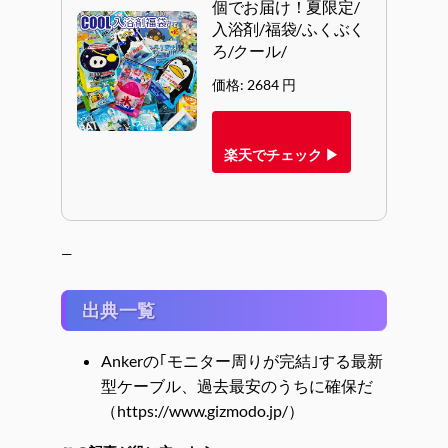
個でお届け！夏限定/
入浴剤/福袋/ふくぶく
ろ/クール/
価格: 2684 円
楽天でチェック ▶
—
出典一覧
Ankerの｢モニター周りが完結｣する最新
型ケーブル、過去最安のうちに確保だ
（https://www.gizmodo.jp/）