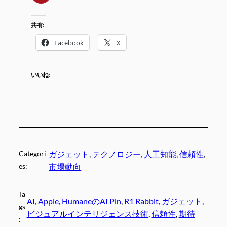
共有:
Facebook
X
いいね:
Categori
ガジェット
, 
テクノロジー
, 
人工知能
, 
信頼性
, 
es:
市場動向
Ta
AI
, 
Apple
, 
HumaneのAI Pin
, 
R1 Rabbit
, 
ガジェット
, 
gs
ビジュアルインテリジェンス技術
, 
信頼性
, 
期待
: