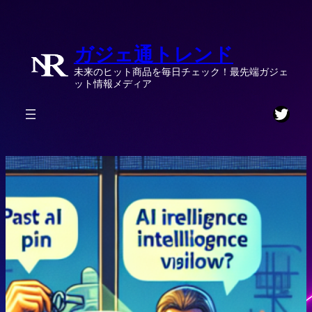
内
容
ガジェ通トレンド
を
ス
未来のヒット商品を毎日チェック！最先端ガジェ
キ
ット情報メディア
ッ
Twitt
プ