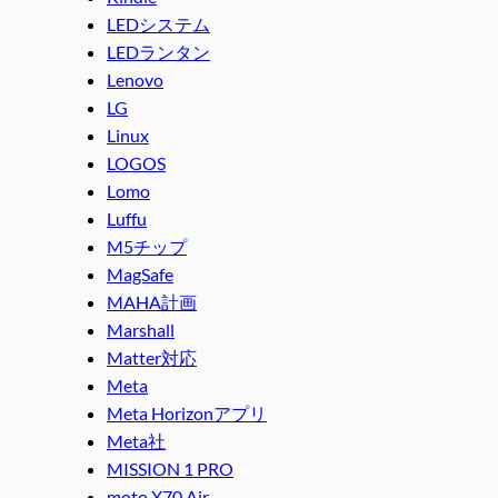
LEDシステム
LEDランタン
Lenovo
LG
Linux
LOGOS
Lomo
Luffu
M5チップ
MagSafe
MAHA計画
Marshall
Matter対応
Meta
Meta Horizonアプリ
Meta社
MISSION 1 PRO
moto X70 Air