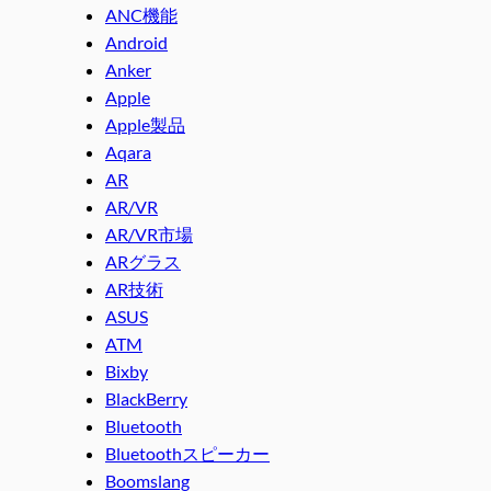
ANC機能
Android
Anker
Apple
Apple製品
Aqara
AR
AR/VR
AR/VR市場
ARグラス
AR技術
ASUS
ATM
Bixby
BlackBerry
Bluetooth
Bluetoothスピーカー
Boomslang