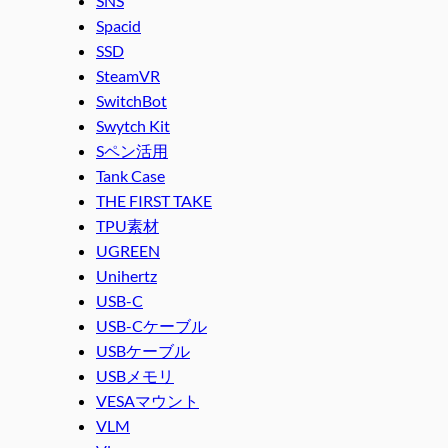
SNS
Spacid
SSD
SteamVR
SwitchBot
Swytch Kit
Sペン活用
Tank Case
THE FIRST TAKE
TPU素材
UGREEN
Unihertz
USB-C
USB-Cケーブル
USBケーブル
USBメモリ
VESAマウント
VLM