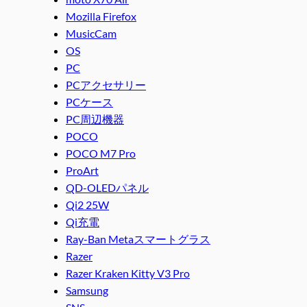
Mozilla Firefox
MusicCam
OS
PC
PCアクセサリー
PCケース
PC周辺機器
POCO
POCO M7 Pro
ProArt
QD-OLEDパネル
Qi2 25W
Qi充電
Ray-Ban Metaスマートグラス
Razer
Razer Kraken Kitty V3 Pro
Samsung