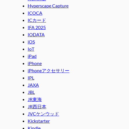
Hyperscape Capture
ICOCA
ICカード
IFA 2025
IODATA
iOS
IoT
iPad
iPhone
iPhoneアクセサリー
IPL
JAXA
JBL
JR東海
JR西日本
JVCケンウッド
Kickstarter
Kindle