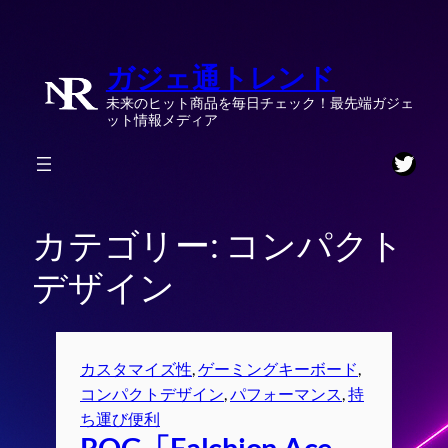
内
容
ガジェ通トレンド
を
ス
未来のヒット商品を毎日チェック！最先端ガジェ
キ
ット情報メディア
ッ
Twitt
プ
カテゴリー:
コンパクト
デザイン
カスタマイズ性
, 
ゲーミングキーボード
, 
コンパクトデザイン
, 
パフォーマンス
, 
持
ち運び便利
ROG「Falchion Ace