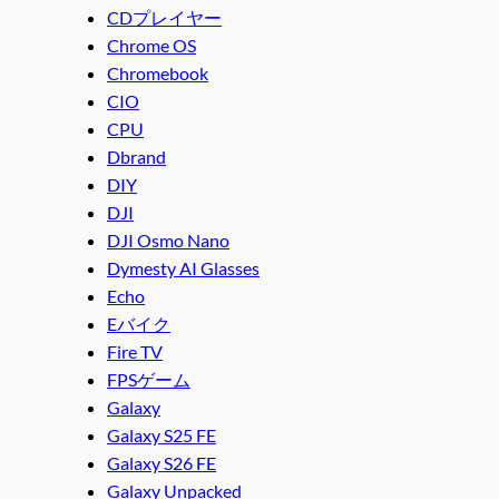
CDプレイヤー
Chrome OS
Chromebook
CIO
CPU
Dbrand
DIY
DJI
DJI Osmo Nano
Dymesty AI Glasses
Echo
Eバイク
Fire TV
FPSゲーム
Galaxy
Galaxy S25 FE
Galaxy S26 FE
Galaxy Unpacked