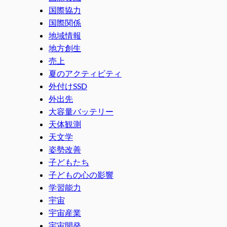
国際協力
国際関係
地域情報
地方創生
売上
夏のアクティビティ
外付けSSD
外出先
大容量バッテリー
天体観測
天文学
姿勢改善
子どもたち
子どもの心の影響
学習能力
宇宙
宇宙産業
宇宙開発