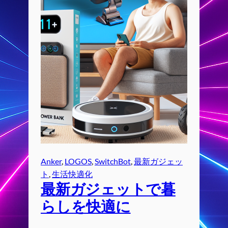
Anker
, 
LOGOS
, 
SwitchBot
, 
最新ガジェッ
ト
, 
生活快適化
最新ガジェットで暮
らしを快適に