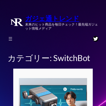
内
容
ガジェ通トレンド
を
ス
未来のヒット商品を毎日チェック！最先端ガジェ
キ
ット情報メディア
ッ
Twitt
プ
カテゴリー:
SwitchBot