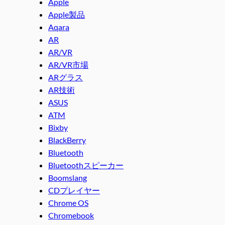
Apple
Apple製品
Aqara
AR
AR/VR
AR/VR市場
ARグラス
AR技術
ASUS
ATM
Bixby
BlackBerry
Bluetooth
Bluetoothスピーカー
Boomslang
CDプレイヤー
Chrome OS
Chromebook