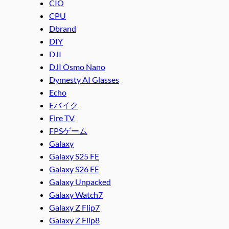
CIO
CPU
Dbrand
DIY
DJI
DJI Osmo Nano
Dymesty AI Glasses
Echo
Eバイク
Fire TV
FPSゲーム
Galaxy
Galaxy S25 FE
Galaxy S26 FE
Galaxy Unpacked
Galaxy Watch7
Galaxy Z Flip7
Galaxy Z Flip8