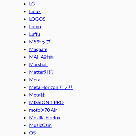
LG
Linux
LOGOS
Lomo
Luffu
M5チップ
MagSafe
MAHA計画
Marshall
Matter対応
Meta
Meta Horizonアプリ
Meta社
MISSION 1 PRO
moto X70 Air
Mozilla Firefox
MusicCam
OS