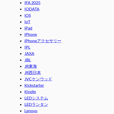
IFA 2025
IODATA
iOS
IoT
iPad
iPhone
iPhoneアクセサリー
IPL
JAXA
JBL
JR東海
JR西日本
JVCケンウッド
Kickstarter
Kindle
LEDシステム
LEDランタン
Lenovo