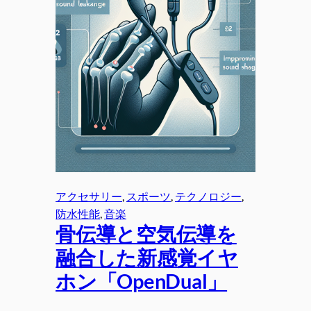
アクセサリー
, 
スポーツ
, 
テクノロジー
, 
防水性能
, 
音楽
骨伝導と空気伝導を
融合した新感覚イヤ
ホン「OpenDual」