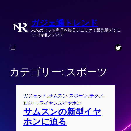
内
容
ガジェ通トレンド
を
ス
未来のヒット商品を毎日チェック！最先端ガジェ
キ
ット情報メディア
ッ
Twitt
プ
カテゴリー:
スポーツ
ガジェット
, 
サムスン
, 
スポーツ
, 
テクノ
ロジー
, 
ワイヤレスイヤホン
サムスンの新型イヤ
ホンに迫る