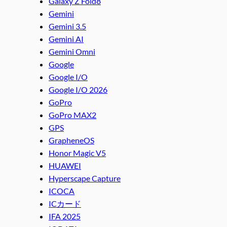
Galaxy Z Fold8
Gemini
Gemini 3.5
Gemini AI
Gemini Omni
Google
Google I/O
Google I/O 2026
GoPro
GoPro MAX2
GPS
GrapheneOS
Honor Magic V5
HUAWEI
Hyperscape Capture
ICOCA
ICカード
IFA 2025