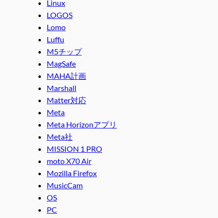
Linux
LOGOS
Lomo
Luffu
M5チップ
MagSafe
MAHA計画
Marshall
Matter対応
Meta
Meta Horizonアプリ
Meta社
MISSION 1 PRO
moto X70 Air
Mozilla Firefox
MusicCam
OS
PC