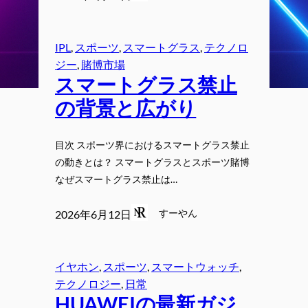
IPL
, 
スポーツ
, 
スマートグラス
, 
テクノロ
ジー
, 
賭博市場
スマートグラス禁止
の背景と広がり
目次 スポーツ界におけるスマートグラス禁止
の動きとは？ スマートグラスとスポーツ賭博
なぜスマートグラス禁止は…
すーやん
2026年6月12日
イヤホン
, 
スポーツ
, 
スマートウォッチ
, 
テクノロジー
, 
日常
HUAWEIの最新ガジ