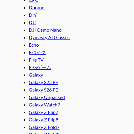
Dbrand
DIY
DJI
DJI Osmo Nano
Dymesty AI Glasses
Echo
Eバイク
Fire TV
FPSゲーム
Galaxy
Galaxy S25 FE
Galaxy S26 FE
Galaxy Unpacked
Galaxy Watch7
Galaxy Z Flip7
Galaxy Z Flip8
Galaxy Z Fold7