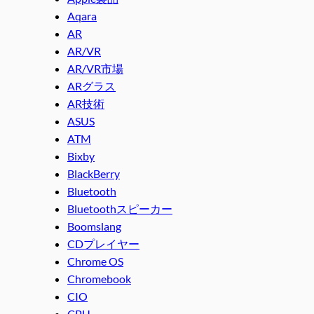
Aqara
AR
AR/VR
AR/VR市場
ARグラス
AR技術
ASUS
ATM
Bixby
BlackBerry
Bluetooth
Bluetoothスピーカー
Boomslang
CDプレイヤー
Chrome OS
Chromebook
CIO
CPU