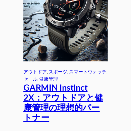
アウトドア
, 
スポーツ
, 
スマートウォッチ
, 
セール
, 
健康管理
GARMIN Instinct
2X：アウトドアと健
康管理の理想的パー
トナー