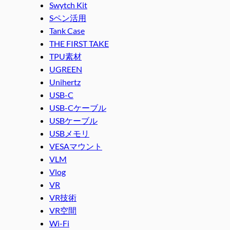
Swytch Kit
Sペン活用
Tank Case
THE FIRST TAKE
TPU素材
UGREEN
Unihertz
USB-C
USB-Cケーブル
USBケーブル
USBメモリ
VESAマウント
VLM
Vlog
VR
VR技術
VR空間
Wi-Fi