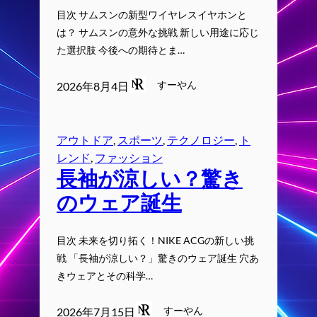
目次 サムスンの新型ワイヤレスイヤホンと
は？ サムスンの意外な挑戦 新しい用途に応じ
た選択肢 今後への期待とま…
すーやん
2026年8月4日
アウトドア
, 
スポーツ
, 
テクノロジー
, 
ト
レンド
, 
ファッション
長袖が涼しい？驚き
のウェア誕生
目次 未来を切り拓く！NIKE ACGの新しい挑
戦 「長袖が涼しい？」驚きのウェア誕生 穴あ
きウェアとその科学…
すーやん
2026年7月15日