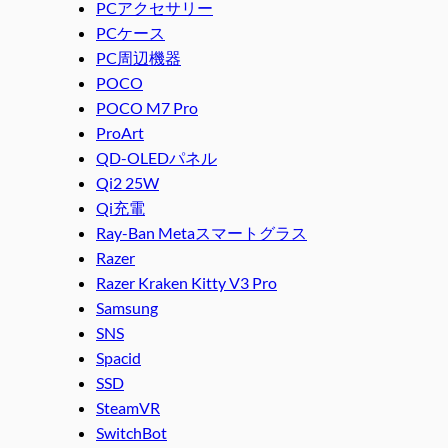
PCアクセサリー
PCケース
PC周辺機器
POCO
POCO M7 Pro
ProArt
QD-OLEDパネル
Qi2 25W
Qi充電
Ray-Ban Metaスマートグラス
Razer
Razer Kraken Kitty V3 Pro
Samsung
SNS
Spacid
SSD
SteamVR
SwitchBot