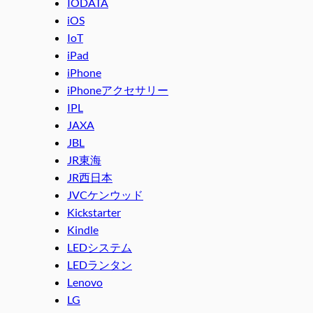
IODATA
iOS
IoT
iPad
iPhone
iPhoneアクセサリー
IPL
JAXA
JBL
JR東海
JR西日本
JVCケンウッド
Kickstarter
Kindle
LEDシステム
LEDランタン
Lenovo
LG