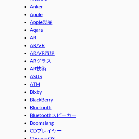
Anker
Apple
Apple製品
Aqara
AR
AR/VR
AR/VR市場
ARグラス
AR技術
ASUS
ATM
Bixby
BlackBerry
Bluetooth
Bluetoothスピーカー
Boomslang
CDプレイヤー
Chrome OS