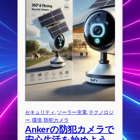
セキュリティ
, 
ソーラー充電
, 
テクノロジ
ー
, 
環境
, 
防犯カメラ
Ankerの防犯カメラで
安心生活を始めよう