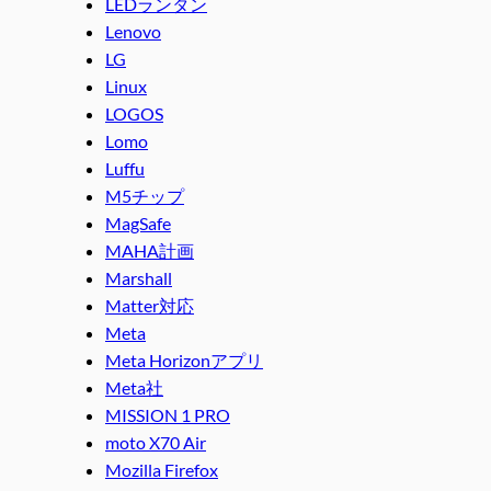
LEDランタン
Lenovo
LG
Linux
LOGOS
Lomo
Luffu
M5チップ
MagSafe
MAHA計画
Marshall
Matter対応
Meta
Meta Horizonアプリ
Meta社
MISSION 1 PRO
moto X70 Air
Mozilla Firefox