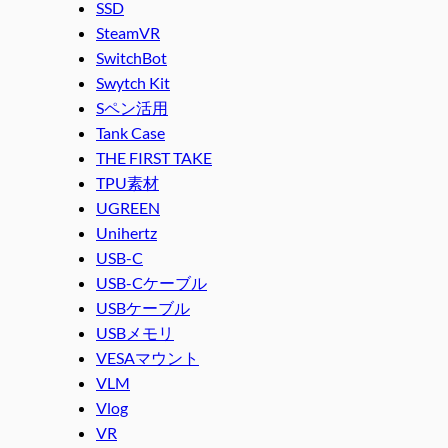
SSD
SteamVR
SwitchBot
Swytch Kit
Sペン活用
Tank Case
THE FIRST TAKE
TPU素材
UGREEN
Unihertz
USB-C
USB-Cケーブル
USBケーブル
USBメモリ
VESAマウント
VLM
Vlog
VR