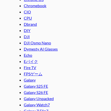
Chromebook
CIO
CPU
Dbrand
DIY
DJI
DJI Osmo Nano
Dymesty AI Glasses
Echo
Eバイク
Fire TV
FPSゲーム
Galaxy
Galaxy S25 FE
Galaxy S26 FE
Galaxy Unpacked
Galaxy Watch7
Galaxy Z Flip7