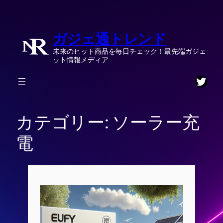
内
容
ガジェ通トレンド
を
ス
未来のヒット商品を毎日チェック！最先端ガジェ
キ
ット情報メディア
ッ
Twitt
プ
カテゴリー:
ソーラー充
電