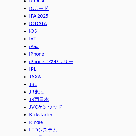
ICOCA
ICカード
IFA 2025
IODATA
iOS
IoT
iPad
iPhone
iPhoneアクセサリー
IPL
JAXA
JBL
JR東海
JR西日本
JVCケンウッド
Kickstarter
Kindle
LEDシステム