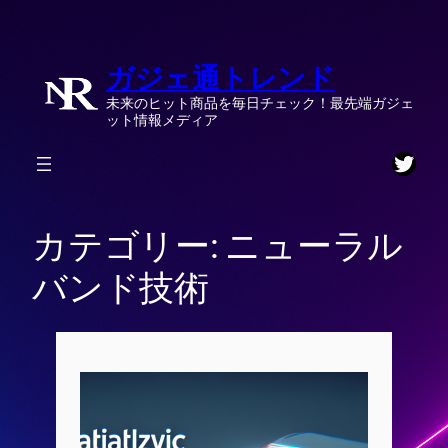
内
容
ガジェ通トレンド
を
ス
未来のヒット商品を毎日チェック！最先端ガジェ
キ
ット情報メディア
ッ
Twitt
プ
カテゴリー:
ニューラル
バンド技術