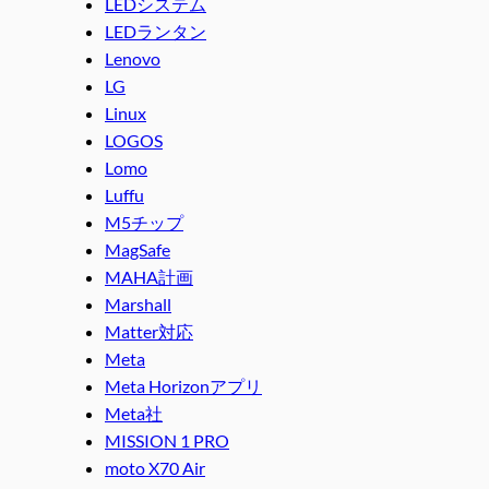
LEDシステム
LEDランタン
Lenovo
LG
Linux
LOGOS
Lomo
Luffu
M5チップ
MagSafe
MAHA計画
Marshall
Matter対応
Meta
Meta Horizonアプリ
Meta社
MISSION 1 PRO
moto X70 Air