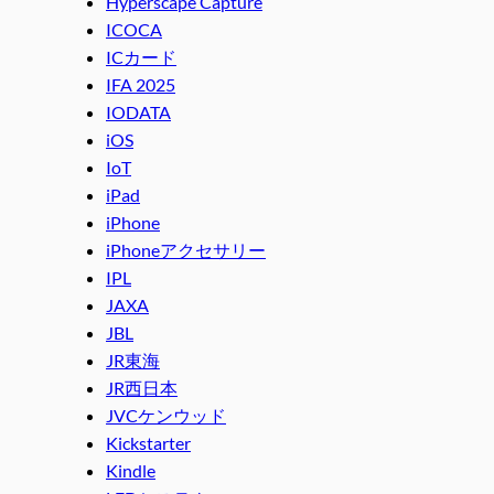
Hyperscape Capture
ICOCA
ICカード
IFA 2025
IODATA
iOS
IoT
iPad
iPhone
iPhoneアクセサリー
IPL
JAXA
JBL
JR東海
JR西日本
JVCケンウッド
Kickstarter
Kindle