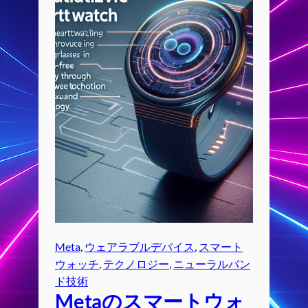
Meta
, 
ウェアラブルデバイス
, 
スマート
ウォッチ
, 
テクノロジー
, 
ニューラルバン
ド技術
Metaのスマートウォ