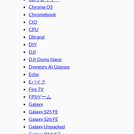
Chrome OS
Chromebook
CIO
CPU
Dbrand
DIY
DJI
DJI Osmo Nano
Dymesty AI Glasses
Echo
Eバイク
Fire TV
FPSゲーム
Galaxy
Galaxy S25 FE
Galaxy S26 FE
Galaxy Unpacked
Galaxy Watch7