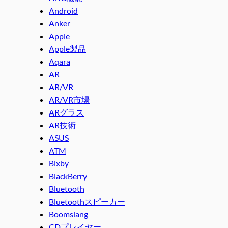
Android
Anker
Apple
Apple製品
Aqara
AR
AR/VR
AR/VR市場
ARグラス
AR技術
ASUS
ATM
Bixby
BlackBerry
Bluetooth
Bluetoothスピーカー
Boomslang
CDプレイヤー