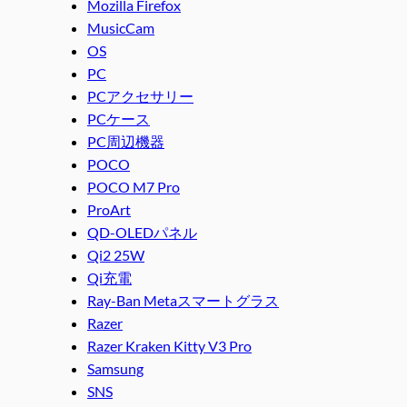
Mozilla Firefox
MusicCam
OS
PC
PCアクセサリー
PCケース
PC周辺機器
POCO
POCO M7 Pro
ProArt
QD-OLEDパネル
Qi2 25W
Qi充電
Ray-Ban Metaスマートグラス
Razer
Razer Kraken Kitty V3 Pro
Samsung
SNS