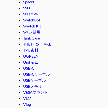
Spacid
SSD
SteamVR
SwitchBot
Swytch Kit
Sペン活用
Tank Case
THE FIRST TAKE
TPU素材
UGREEN
Unihertz
USB-C
USB-Cケーブル
USBケーブル
USBメモリ
VESAマウント
VLM
Vlog