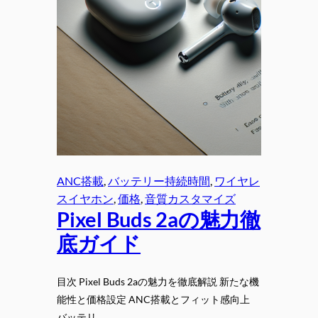
ANC搭載
, 
バッテリー持続時間
, 
ワイヤレ
スイヤホン
, 
価格
, 
音質カスタマイズ
Pixel Buds 2aの魅力徹
底ガイド
目次 Pixel Buds 2aの魅力を徹底解説 新たな機
能性と価格設定 ANC搭載とフィット感向上
バッテリ…