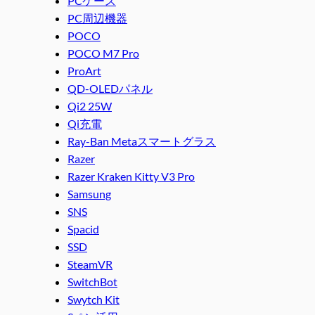
PCケース
PC周辺機器
POCO
POCO M7 Pro
ProArt
QD-OLEDパネル
Qi2 25W
Qi充電
Ray-Ban Metaスマートグラス
Razer
Razer Kraken Kitty V3 Pro
Samsung
SNS
Spacid
SSD
SteamVR
SwitchBot
Swytch Kit