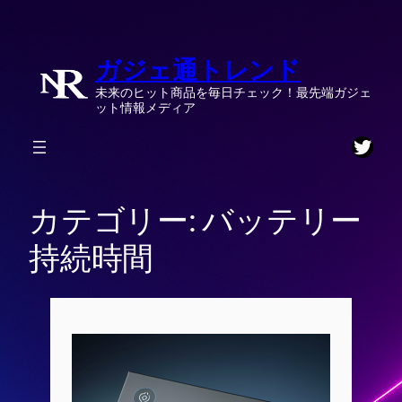
内
容
ガジェ通トレンド
を
ス
未来のヒット商品を毎日チェック！最先端ガジェ
キ
ット情報メディア
ッ
Twitt
プ
カテゴリー:
バッテリー
持続時間