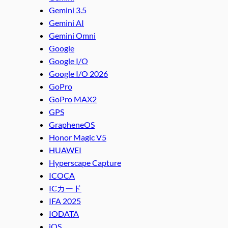
Gemini 3.5
Gemini AI
Gemini Omni
Google
Google I/O
Google I/O 2026
GoPro
GoPro MAX2
GPS
GrapheneOS
Honor Magic V5
HUAWEI
Hyperscape Capture
ICOCA
ICカード
IFA 2025
IODATA
iOS