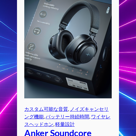
カスタム可能な音質
, 
ノイズキャンセリ
ング機能
, 
バッテリー持続時間
, 
ワイヤレ
スヘッドホン
, 
軽量設計
Anker Soundcore