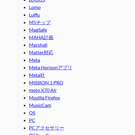
Lomo
Luffu
M5チップ
MagSafe
MAHA計画
Marshall
Matter対応
Meta
Meta Horizonアプリ
Meta社
MISSION 1 PRO
moto X70 Air
Mozilla Firefox
MusicCam
OS
PC
PCアクセサリー