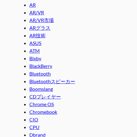
AR
AR/VR
AR/VR市場
ARグラス
AR技術
ASUS
ATM
Bixby
BlackBerry
Bluetooth
Bluetoothスピーカー
Boomslang
CDプレイヤー
Chrome OS
Chromebook
CIO
CPU
Dbrand