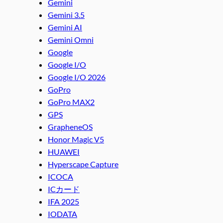
Gemini
Gemini 3.5
Gemini AI
Gemini Omni
Google
Google I/O
Google I/O 2026
GoPro
GoPro MAX2
GPS
GrapheneOS
Honor Magic V5
HUAWEI
Hyperscape Capture
ICOCA
ICカード
IFA 2025
IODATA