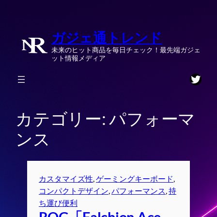
内
容
ガジェ通トレンド
を
ス
未来のヒット商品を毎日チェック！最先端ガジェ
キ
ット情報メディア
ッ
Twitt
プ
カテゴリー:
パフォーマ
ンス
カスタマイズ性
, 
ゲーミングキーボード
, 
コンパクトデザイン
, 
パフォーマンス
, 
持
ち運び便利
ROG「Falchion Ace