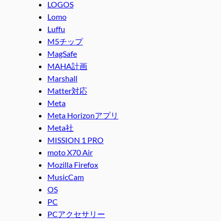
LOGOS
Lomo
Luffu
M5チップ
MagSafe
MAHA計画
Marshall
Matter対応
Meta
Meta Horizonアプリ
Meta社
MISSION 1 PRO
moto X70 Air
Mozilla Firefox
MusicCam
OS
PC
PCアクセサリー