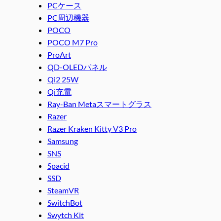
PCケース
PC周辺機器
POCO
POCO M7 Pro
ProArt
QD-OLEDパネル
Qi2 25W
Qi充電
Ray-Ban Metaスマートグラス
Razer
Razer Kraken Kitty V3 Pro
Samsung
SNS
Spacid
SSD
SteamVR
SwitchBot
Swytch Kit