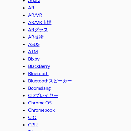
Aqara
AR
AR/VR
AR/VR市場
ARグラス
AR技術
ASUS
ATM
Bixby
BlackBerry
Bluetooth
Bluetoothスピーカー
Boomslang
CDプレイヤー
Chrome OS
Chromebook
CIO
CPU