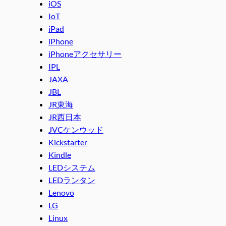
iOS
IoT
iPad
iPhone
iPhoneアクセサリー
IPL
JAXA
JBL
JR東海
JR西日本
JVCケンウッド
Kickstarter
Kindle
LEDシステム
LEDランタン
Lenovo
LG
Linux