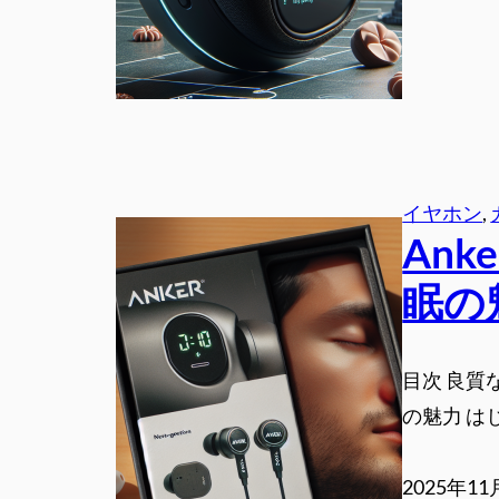
イヤホン
, 
Ank
眠の
目次 良質な
の魅力 はじめ
2025年11