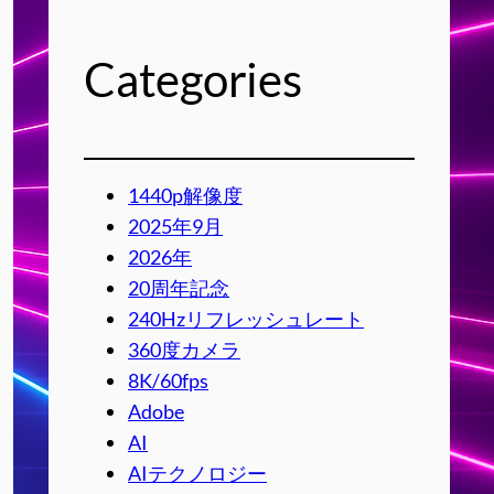
Categories
1440p解像度
2025年9月
2026年
20周年記念
240Hzリフレッシュレート
360度カメラ
8K/60fps
Adobe
AI
AIテクノロジー