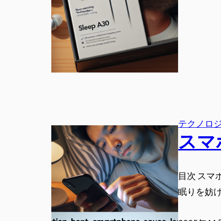
テクノロ
スマ
目次 スマ
眠りを妨げ