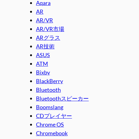
Aqara
AR
AR/VR
AR/VR市場
ARグラス
AR技術
ASUS
ATM
Bixby
BlackBerry
Bluetooth
Bluetoothスピーカー
Boomslang
CDプレイヤー
Chrome OS
Chromebook