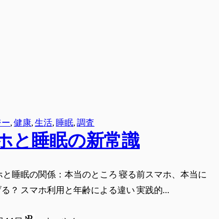
ジー
, 
健康
, 
生活
, 
睡眠
, 
調査
ホと睡眠の新常識
ホと睡眠の関係：本当のところ 寝る前スマホ、本当に
る？ スマホ利用と年齢による違い 実践的…