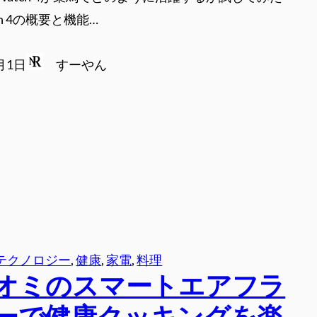
atch 4の概要と機能…
1月1日
すーやん
テクノロジー
, 
健康
, 
家電
, 
料理
オミのスマートエアフラ
ーで健康クッキングを楽