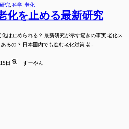
研究
, 
科学
, 
老化
老化を止める最新研究
老化は止められる？ 最新研究が示す驚きの事実 老化ス
あるの？ 日本国内でも進む老化対策 老…
月15日
すーやん