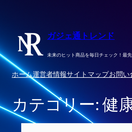
内
容
を
ス
ガジェ通トレンド
キ
ッ
未来のヒット商品を毎日チェック！最先
プ
ホーム
運営者情報
サイトマップ
お問い
カテゴリー:
健