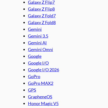
Galaxy Z Flip7
Galaxy Z Flip8
Galaxy Z Fold7
Galaxy Z Fold8
Gemini
Gemini 3.5
Gemini AI
Gemini Omni
Google
Google I/O
Google I/O 2026
GoPro
GoPro MAX2
GPS
GrapheneOS
Honor Magic V5