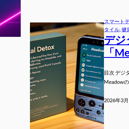
スマート
タイル
, 
健
デジ
「Me
目次 デジ
Meadow
2026年3