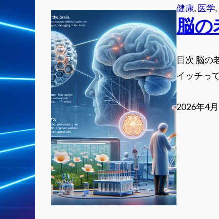
健康
, 
医学
, 
脳の
目次 脳の
イッチって
2026年4