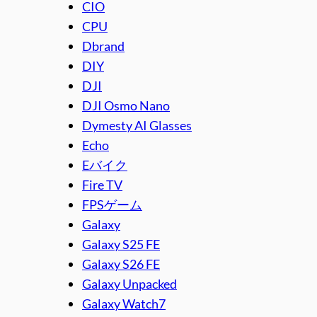
CIO
CPU
Dbrand
DIY
DJI
DJI Osmo Nano
Dymesty AI Glasses
Echo
Eバイク
Fire TV
FPSゲーム
Galaxy
Galaxy S25 FE
Galaxy S26 FE
Galaxy Unpacked
Galaxy Watch7