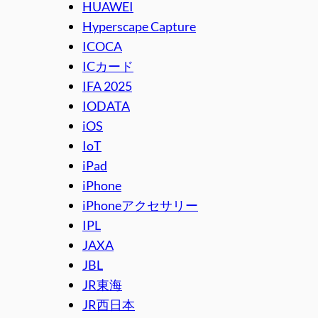
HUAWEI
Hyperscape Capture
ICOCA
ICカード
IFA 2025
IODATA
iOS
IoT
iPad
iPhone
iPhoneアクセサリー
IPL
JAXA
JBL
JR東海
JR西日本