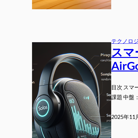
テクノロ
スマ
Air
目次 スマー
課題 中盤：So
2025年11