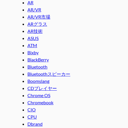
AR
AR/VR
AR/VR市場
ARグラス
AR技術
ASUS
ATM
Bixby
BlackBerry
Bluetooth
Bluetoothスピーカー
Boomslang
CDプレイヤー
Chrome OS
Chromebook
CIO
CPU
Dbrand