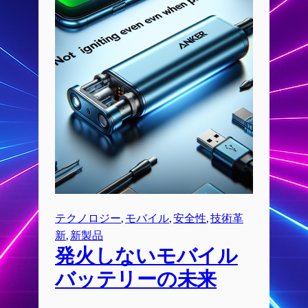
テクノロジー
, 
モバイル
, 
安全性
, 
技術革
新
, 
新製品
発火しないモバイル
バッテリーの未来