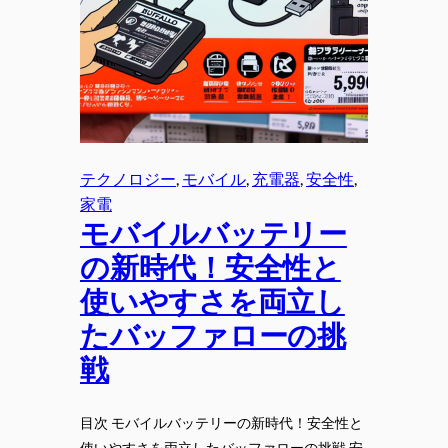
テクノロジー
, 
モバイル
, 
充電器
, 
安全性
, 
家電
モバイルバッテリー
の新時代！安全性と
使いやすさを両立し
たバッファローの挑
戦
目次 モバイルバッテリーの新時代！安全性と
使いやすさを両立したバッファローの挑戦 安