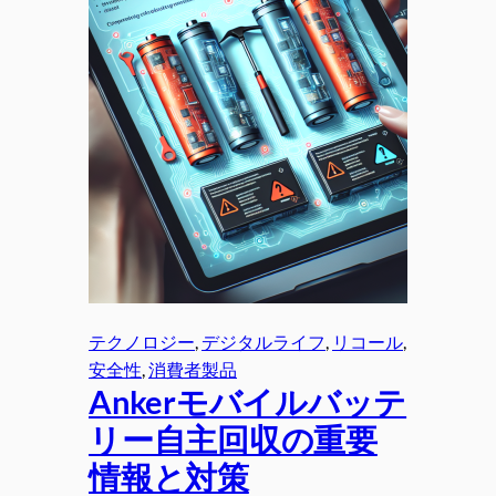
テクノロジー
, 
デジタルライフ
, 
リコール
, 
安全性
, 
消費者製品
Ankerモバイルバッテ
リー自主回収の重要
情報と対策