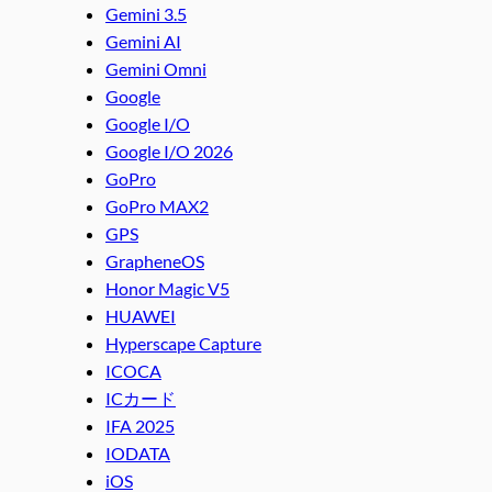
Gemini 3.5
Gemini AI
Gemini Omni
Google
Google I/O
Google I/O 2026
GoPro
GoPro MAX2
GPS
GrapheneOS
Honor Magic V5
HUAWEI
Hyperscape Capture
ICOCA
ICカード
IFA 2025
IODATA
iOS