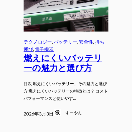
テクノロジー
, 
バッテリー
, 
安全性
, 
持ち
運び
, 
電子機器
燃えにくいバッテリ
ーの魅力と選び方
目次 燃えにくいバッテリー、その魅力と選び
方 燃えにくいバッテリーの特徴とは？ コスト
パフォーマンスと使いやす…
すーやん
2026年3月3日