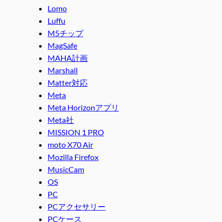
Lomo
Luffu
M5チップ
MagSafe
MAHA計画
Marshall
Matter対応
Meta
Meta Horizonアプリ
Meta社
MISSION 1 PRO
moto X70 Air
Mozilla Firefox
MusicCam
OS
PC
PCアクセサリー
PCケース