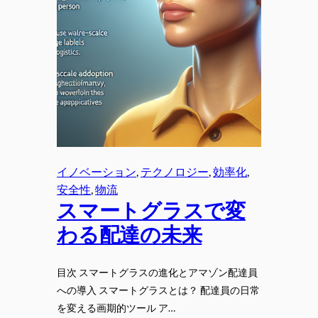
イノベーション
, 
テクノロジー
, 
効率化
, 
安全性
, 
物流
スマートグラスで変
わる配達の未来
目次 スマートグラスの進化とアマゾン配達員
への導入 スマートグラスとは？ 配達員の日常
を変える画期的ツール ア…