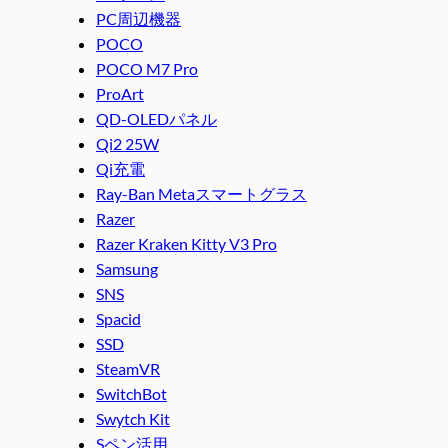
PC周辺機器
POCO
POCO M7 Pro
ProArt
QD-OLEDパネル
Qi2 25W
Qi充電
Ray-Ban Metaスマートグラス
Razer
Razer Kraken Kitty V3 Pro
Samsung
SNS
Spacid
SSD
SteamVR
SwitchBot
Swytch Kit
Sペン活用