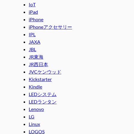
IoT
iPad
iPhone
iPhoneアクセサリー
IPL
JAXA
JBL
JR東海
JR西日本
JVCケンウッド
Kickstarter
Kindle
LEDシステム
LEDランタン
Lenovo
LG
Linux
LOGOS