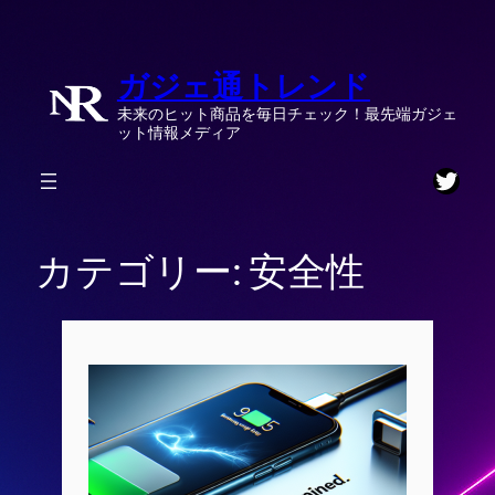
内
容
ガジェ通トレンド
を
ス
未来のヒット商品を毎日チェック！最先端ガジェ
キ
ット情報メディア
ッ
Twitt
プ
カテゴリー:
安全性