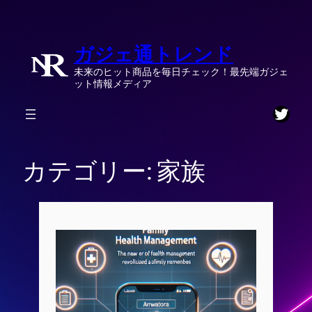
内
容
ガジェ通トレンド
を
ス
未来のヒット商品を毎日チェック！最先端ガジェ
キ
ット情報メディア
ッ
Twitt
プ
カテゴリー:
家族