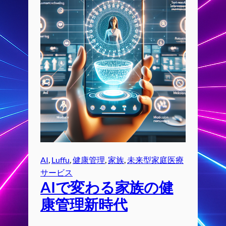
AI
, 
Luffu
, 
健康管理
, 
家族
, 
未来型家庭医療
サービス
AIで変わる家族の健
康管理新時代