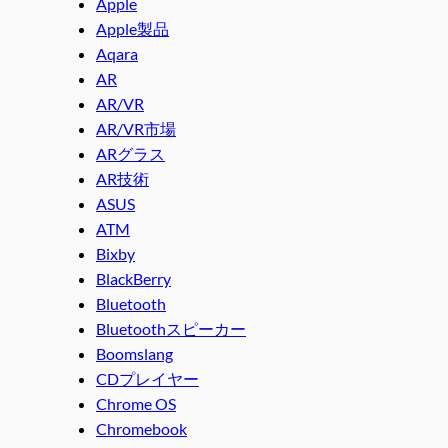
Apple
Apple製品
Aqara
AR
AR/VR
AR/VR市場
ARグラス
AR技術
ASUS
ATM
Bixby
BlackBerry
Bluetooth
Bluetoothスピーカー
Boomslang
CDプレイヤー
Chrome OS
Chromebook