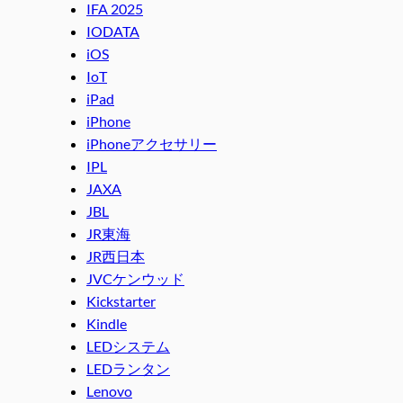
IFA 2025
IODATA
iOS
IoT
iPad
iPhone
iPhoneアクセサリー
IPL
JAXA
JBL
JR東海
JR西日本
JVCケンウッド
Kickstarter
Kindle
LEDシステム
LEDランタン
Lenovo