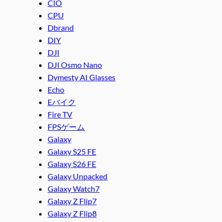
CIO
CPU
Dbrand
DIY
DJI
DJI Osmo Nano
Dymesty AI Glasses
Echo
Eバイク
Fire TV
FPSゲーム
Galaxy
Galaxy S25 FE
Galaxy S26 FE
Galaxy Unpacked
Galaxy Watch7
Galaxy Z Flip7
Galaxy Z Flip8