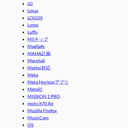
LG
Linux
LOGOS
Lomo
Luffu
M5チップ
MagSafe
MAHA計画
Marshall
Matter対応
Meta
Meta Horizonアプリ
Meta社
MISSION 1 PRO
moto X70 Air
Mozilla Firefox
MusicCam
OS