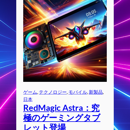
ゲーム
, 
テクノロジー
, 
モバイル
, 
新製品
, 
日本
RedMagic Astra：究
極のゲーミングタブ
レット登場