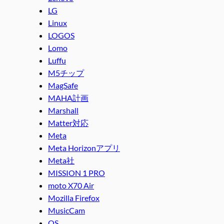
LG
Linux
LOGOS
Lomo
Luffu
M5チップ
MagSafe
MAHA計画
Marshall
Matter対応
Meta
Meta Horizonアプリ
Meta社
MISSION 1 PRO
moto X70 Air
Mozilla Firefox
MusicCam
OS