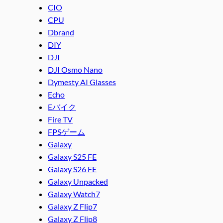
CIO
CPU
Dbrand
DIY
DJI
DJI Osmo Nano
Dymesty AI Glasses
Echo
Eバイク
Fire TV
FPSゲーム
Galaxy
Galaxy S25 FE
Galaxy S26 FE
Galaxy Unpacked
Galaxy Watch7
Galaxy Z Flip7
Galaxy Z Flip8