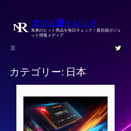
内
容
ガジェ通トレンド
を
ス
未来のヒット商品を毎日チェック！最先端ガジェ
キ
ット情報メディア
ッ
Twitt
プ
カテゴリー:
日本