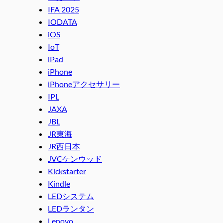
IFA 2025
IODATA
iOS
IoT
iPad
iPhone
iPhoneアクセサリー
IPL
JAXA
JBL
JR東海
JR西日本
JVCケンウッド
Kickstarter
Kindle
LEDシステム
LEDランタン
Lenovo