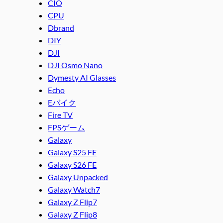
CIO
CPU
Dbrand
DIY
DJI
DJI Osmo Nano
Dymesty AI Glasses
Echo
Eバイク
Fire TV
FPSゲーム
Galaxy
Galaxy S25 FE
Galaxy S26 FE
Galaxy Unpacked
Galaxy Watch7
Galaxy Z Flip7
Galaxy Z Flip8