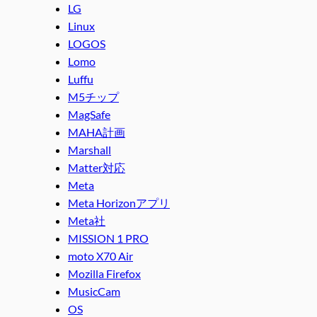
LG
Linux
LOGOS
Lomo
Luffu
M5チップ
MagSafe
MAHA計画
Marshall
Matter対応
Meta
Meta Horizonアプリ
Meta社
MISSION 1 PRO
moto X70 Air
Mozilla Firefox
MusicCam
OS