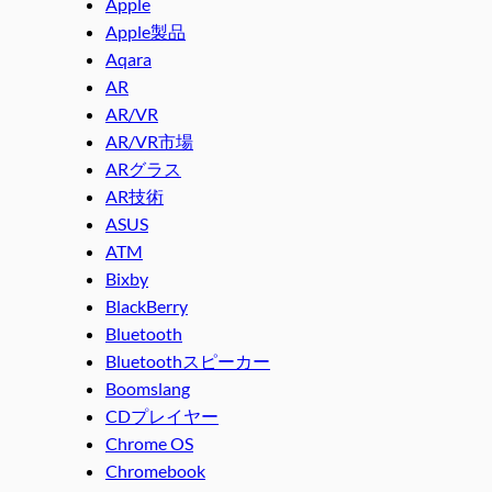
Apple
Apple製品
Aqara
AR
AR/VR
AR/VR市場
ARグラス
AR技術
ASUS
ATM
Bixby
BlackBerry
Bluetooth
Bluetoothスピーカー
Boomslang
CDプレイヤー
Chrome OS
Chromebook