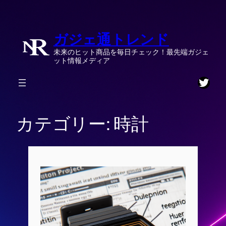
内
容
ガジェ通トレンド
を
ス
未来のヒット商品を毎日チェック！最先端ガジェ
キ
ット情報メディア
ッ
Twitt
プ
カテゴリー:
時計