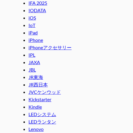
IFA 2025
IODATA
iOS
IoT
iPad
iPhone
iPhoneアクセサリー
IPL
JAXA
JBL
JR東海
JR西日本
JVCケンウッド
Kickstarter
Kindle
LEDシステム
LEDランタン
Lenovo