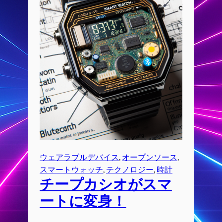
ウェアラブルデバイス
, 
オープンソース
, 
スマートウォッチ
, 
テクノロジー
, 
時計
チープカシオがスマ
ートに変身！