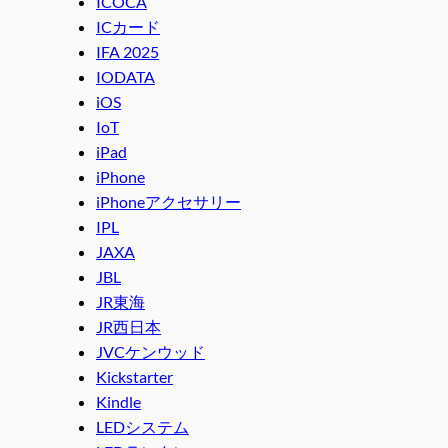
ICOCA
ICカード
IFA 2025
IODATA
iOS
IoT
iPad
iPhone
iPhoneアクセサリー
IPL
JAXA
JBL
JR東海
JR西日本
JVCケンウッド
Kickstarter
Kindle
LEDシステム