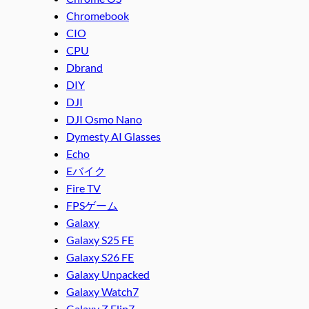
Chromebook
CIO
CPU
Dbrand
DIY
DJI
DJI Osmo Nano
Dymesty AI Glasses
Echo
Eバイク
Fire TV
FPSゲーム
Galaxy
Galaxy S25 FE
Galaxy S26 FE
Galaxy Unpacked
Galaxy Watch7
Galaxy Z Flip7