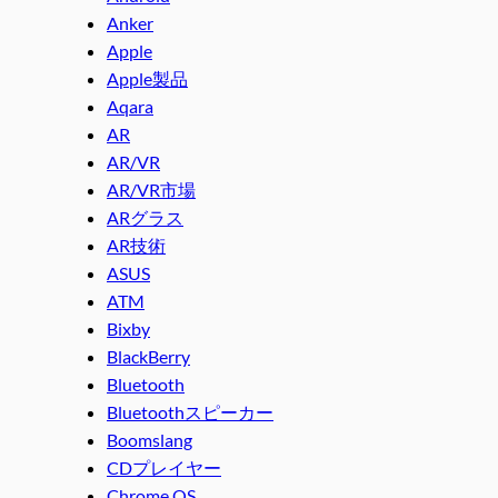
Anker
Apple
Apple製品
Aqara
AR
AR/VR
AR/VR市場
ARグラス
AR技術
ASUS
ATM
Bixby
BlackBerry
Bluetooth
Bluetoothスピーカー
Boomslang
CDプレイヤー
Chrome OS