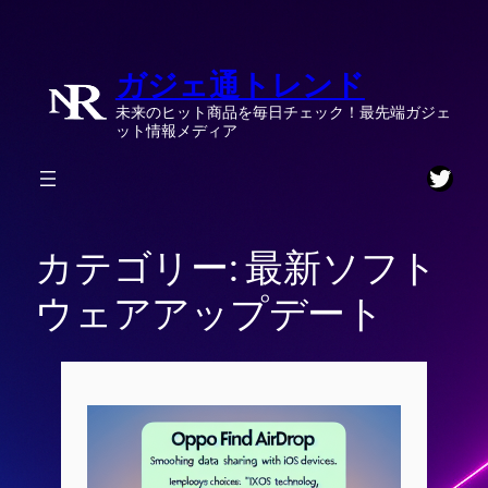
内
容
ガジェ通トレンド
を
ス
未来のヒット商品を毎日チェック！最先端ガジェ
キ
ット情報メディア
ッ
Twitt
プ
カテゴリー:
最新ソフト
ウェアアップデート