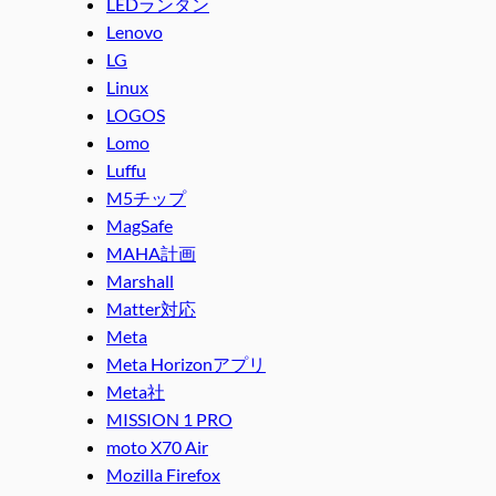
LEDランタン
Lenovo
LG
Linux
LOGOS
Lomo
Luffu
M5チップ
MagSafe
MAHA計画
Marshall
Matter対応
Meta
Meta Horizonアプリ
Meta社
MISSION 1 PRO
moto X70 Air
Mozilla Firefox