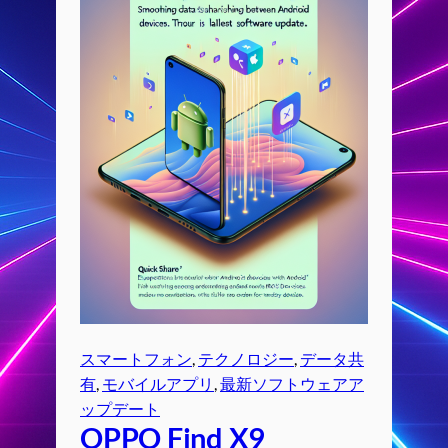
スマートフォン
, 
テクノロジー
, 
データ共
有
, 
モバイルアプリ
, 
最新ソフトウェアア
ップデート
OPPO Find X9