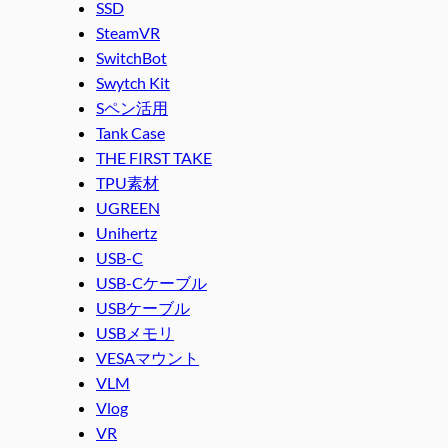
SSD
SteamVR
SwitchBot
Swytch Kit
Sペン活用
Tank Case
THE FIRST TAKE
TPU素材
UGREEN
Unihertz
USB-C
USB-Cケーブル
USBケーブル
USBメモリ
VESAマウント
VLM
Vlog
VR