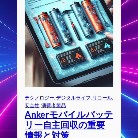
テクノロジー
, 
デジタルライフ
, 
リコール
, 
安全性
, 
消費者製品
Ankerモバイルバッテ
リー自主回収の重要
情報と対策