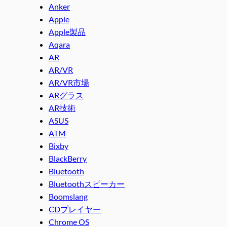
Anker
Apple
Apple製品
Aqara
AR
AR/VR
AR/VR市場
ARグラス
AR技術
ASUS
ATM
Bixby
BlackBerry
Bluetooth
Bluetoothスピーカー
Boomslang
CDプレイヤー
Chrome OS