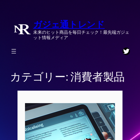
内
容
ガジェ通トレンド
を
ス
未来のヒット商品を毎日チェック！最先端ガジェ
キ
ット情報メディア
ッ
Twitt
プ
カテゴリー:
消費者製品