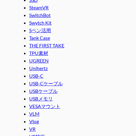
SteamVR
SwitchBot
Swytch Kit
Sペン活用
Tank Case
THE FIRST TAKE
TPU素材
UGREEN
Unihertz
USB-C
USB-Cケーブル
USBケーブル
USBメモリ
VESAマウント
VLM
Vlog
VR