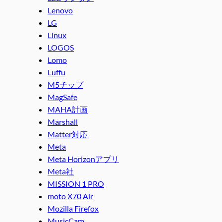
Lenovo
LG
Linux
LOGOS
Lomo
Luffu
M5チップ
MagSafe
MAHA計画
Marshall
Matter対応
Meta
Meta Horizonアプリ
Meta社
MISSION 1 PRO
moto X70 Air
Mozilla Firefox
MusicCam