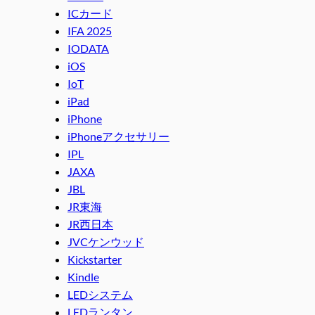
ICカード
IFA 2025
IODATA
iOS
IoT
iPad
iPhone
iPhoneアクセサリー
IPL
JAXA
JBL
JR東海
JR西日本
JVCケンウッド
Kickstarter
Kindle
LEDシステム
LEDランタン