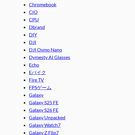
Chromebook
CIO
CPU
Dbrand
DIY
DJI
DJI Osmo Nano
Dymesty AI Glasses
Echo
Eバイク
Fire TV
FPSゲーム
Galaxy
Galaxy S25 FE
Galaxy S26 FE
Galaxy Unpacked
Galaxy Watch7
Galaxy Z Flip7