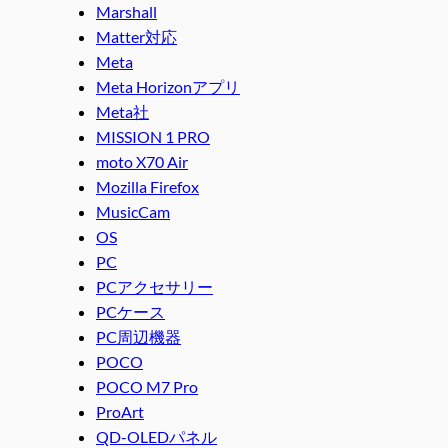
Marshall
Matter対応
Meta
Meta Horizonアプリ
Meta社
MISSION 1 PRO
moto X70 Air
Mozilla Firefox
MusicCam
OS
PC
PCアクセサリー
PCケース
PC周辺機器
POCO
POCO M7 Pro
ProArt
QD-OLEDパネル