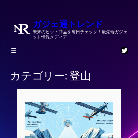
内
容
ガジェ通トレンド
を
ス
未来のヒット商品を毎日チェック！最先端ガジェ
キ
ット情報メディア
ッ
Twitt
プ
カテゴリー:
登山