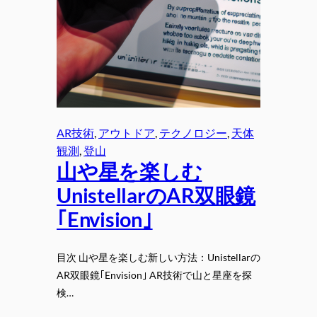
AR技術
, 
アウトドア
, 
テクノロジー
, 
天体
観測
, 
登山
山や星を楽しむ
UnistellarのAR双眼鏡
｢Envision｣
目次 山や星を楽しむ新しい方法：Unistellarの
AR双眼鏡｢Envision｣ AR技術で山と星座を探
検…