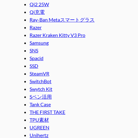
Qi2 25W
Qi充電
Ray-Ban Metaスマートグラス
Razer
Razer Kraken Kitty V3 Pro
Samsung
SNS
Spacid
SSD
SteamVR
SwitchBot
Swytch Kit
Sペン活用
Tank Case
THE FIRST TAKE
TPU素材
UGREEN
Unihertz