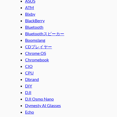
ASUS
ATM
Bixby
BlackBerry
Bluetooth
Bluetoothスピーカー
Boomslang
CDプレイヤー
Chrome OS
Chromebook
CIO
CPU
Dbrand
DIY
DJI
DJI Osmo Nano
Dymesty AI Glasses
Echo