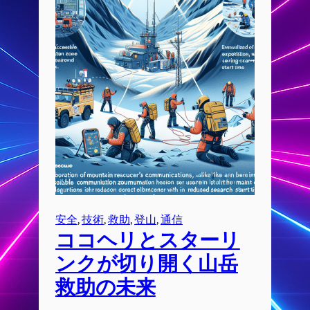
安全
, 
技術
, 
救助
, 
登山
, 
通信
ココヘリとスターリ
ンクが切り開く山岳
救助の未来