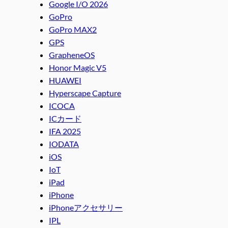
Google I/O 2026
GoPro
GoPro MAX2
GPS
GrapheneOS
Honor Magic V5
HUAWEI
Hyperscape Capture
ICOCA
ICカード
IFA 2025
IODATA
iOS
IoT
iPad
iPhone
iPhoneアクセサリー
IPL