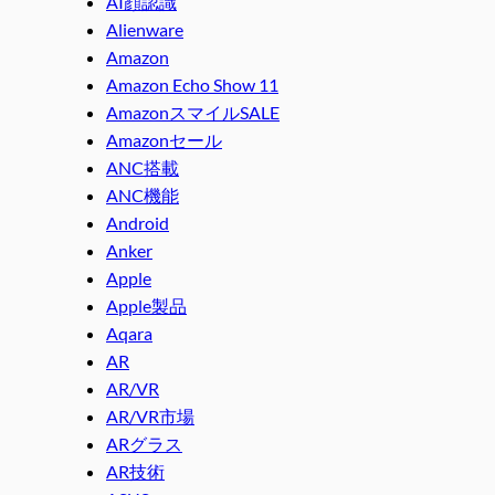
AI顔認識
Alienware
Amazon
Amazon Echo Show 11
AmazonスマイルSALE
Amazonセール
ANC搭載
ANC機能
Android
Anker
Apple
Apple製品
Aqara
AR
AR/VR
AR/VR市場
ARグラス
AR技術