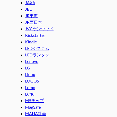
JAXA
JBL
JR東海
JR西日本
JVCケンウッド
Kickstarter
Kindle
LEDシステム
LEDランタン
Lenovo
LG
Linux
LOGOS
Lomo
Luffu
M5チップ
MagSafe
MAHA計画