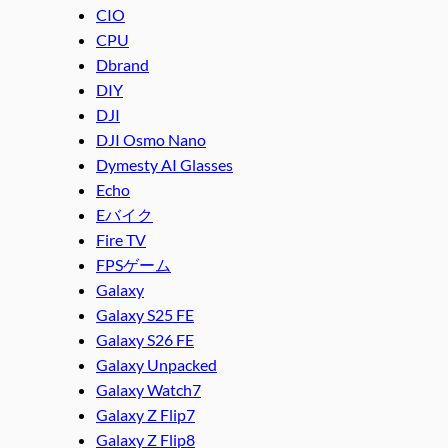
CIO
CPU
Dbrand
DIY
DJI
DJI Osmo Nano
Dymesty AI Glasses
Echo
Eバイク
Fire TV
FPSゲーム
Galaxy
Galaxy S25 FE
Galaxy S26 FE
Galaxy Unpacked
Galaxy Watch7
Galaxy Z Flip7
Galaxy Z Flip8