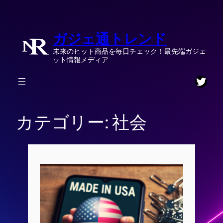
内
容
ガジェ通トレンド
を
ス
未来のヒット商品を毎日チェック！最先端ガジェ
キ
ット情報メディア
ッ
Twitt
プ
カテゴリー:
社会