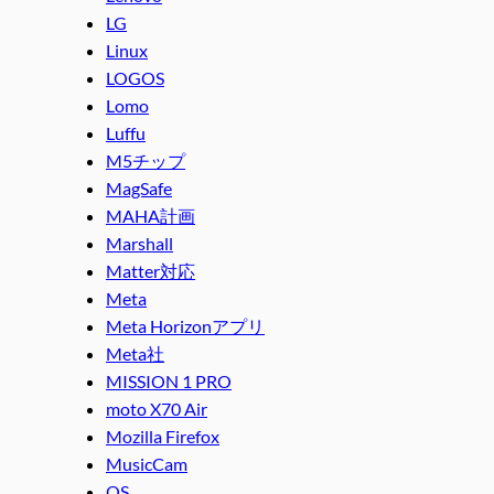
LG
Linux
LOGOS
Lomo
Luffu
M5チップ
MagSafe
MAHA計画
Marshall
Matter対応
Meta
Meta Horizonアプリ
Meta社
MISSION 1 PRO
moto X70 Air
Mozilla Firefox
MusicCam
OS