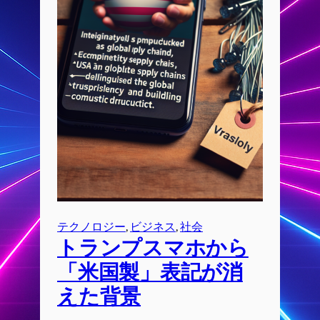
テクノロジー
, 
ビジネス
, 
社会
トランプスマホから
「米国製」表記が消
えた背景