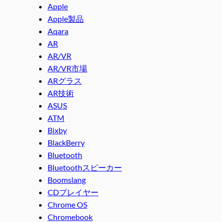
Apple
Apple製品
Aqara
AR
AR/VR
AR/VR市場
ARグラス
AR技術
ASUS
ATM
Bixby
BlackBerry
Bluetooth
Bluetoothスピーカー
Boomslang
CDプレイヤー
Chrome OS
Chromebook