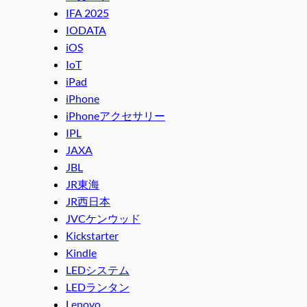
IFA 2025
IODATA
iOS
IoT
iPad
iPhone
iPhoneアクセサリー
IPL
JAXA
JBL
JR東海
JR西日本
JVCケンウッド
Kickstarter
Kindle
LEDシステム
LEDランタン
Lenovo