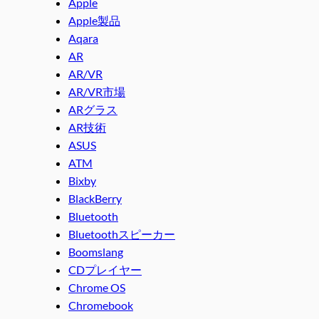
Apple
Apple製品
Aqara
AR
AR/VR
AR/VR市場
ARグラス
AR技術
ASUS
ATM
Bixby
BlackBerry
Bluetooth
Bluetoothスピーカー
Boomslang
CDプレイヤー
Chrome OS
Chromebook