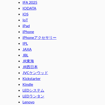
IFA 2025
IODATA
iOS
IoT
iPad
iPhone
iPhoneアクセサリー
IPL
JAXA
JBL
JR東海
JR西日本
JVCケンウッド
Kickstarter
Kindle
LEDシステム
LEDランタン
Lenovo