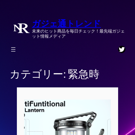
内
容
ガジェ通トレンド
を
ス
未来のヒット商品を毎日チェック！最先端ガジェ
キ
ット情報メディア
ッ
Twitt
プ
カテゴリー:
緊急時