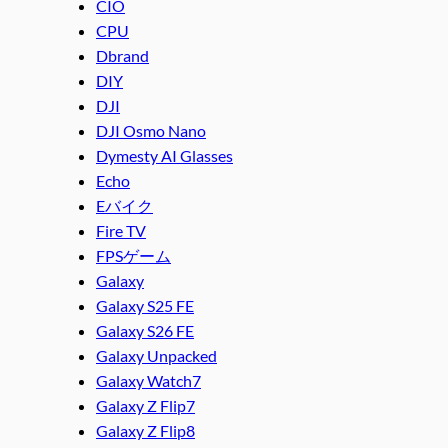
CIO
CPU
Dbrand
DIY
DJI
DJI Osmo Nano
Dymesty AI Glasses
Echo
Eバイク
Fire TV
FPSゲーム
Galaxy
Galaxy S25 FE
Galaxy S26 FE
Galaxy Unpacked
Galaxy Watch7
Galaxy Z Flip7
Galaxy Z Flip8