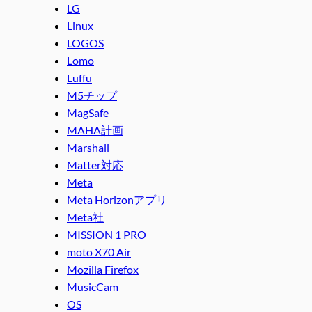
LG
Linux
LOGOS
Lomo
Luffu
M5チップ
MagSafe
MAHA計画
Marshall
Matter対応
Meta
Meta Horizonアプリ
Meta社
MISSION 1 PRO
moto X70 Air
Mozilla Firefox
MusicCam
OS