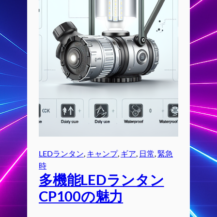
LEDランタン
, 
キャンプ
, 
ギア
, 
日常
, 
緊急
時
多機能LEDランタン
CP100の魅力