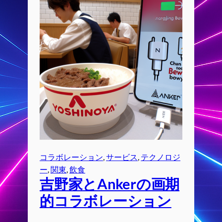
コラボレーション
, 
サービス
, 
テクノロジ
ー
, 
関東
, 
飲食
吉野家とAnkerの画期
的コラボレーション