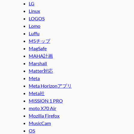
LG
Linux
LOGOS
Lomo
Luffu
M5チップ
MagSafe
MAHA計画
Marshall
Matter対応
Meta
Meta Horizonアプリ
Meta社
MISSION 1 PRO
moto X70 Air
Mozilla Firefox
MusicCam
OS