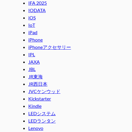
IFA 2025
IODATA
iOS
IoT
iPad
iPhone
iPhoneアクセサリー
IPL
JAXA
JBL
JR東海
JR西日本
JVCケンウッド
Kickstarter
Kindle
LEDシステム
LEDランタン
Lenovo