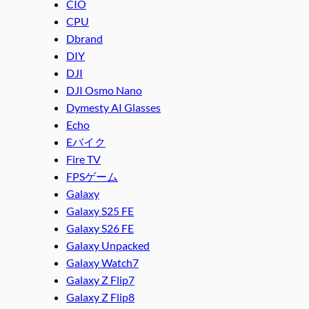
CIO
CPU
Dbrand
DIY
DJI
DJI Osmo Nano
Dymesty AI Glasses
Echo
Eバイク
Fire TV
FPSゲーム
Galaxy
Galaxy S25 FE
Galaxy S26 FE
Galaxy Unpacked
Galaxy Watch7
Galaxy Z Flip7
Galaxy Z Flip8