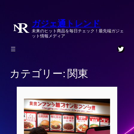
内
容
ガジェ通トレンド
を
ス
未来のヒット商品を毎日チェック！最先端ガジェ
キ
ット情報メディア
ッ
Twitt
プ
カテゴリー:
関東