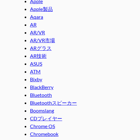
Apple
Apple製品
Aqara
AR
AR/VR
AR/VR市場
ARグラス
AR技術
ASUS
ATM
Bixby
BlackBerry
Bluetooth
Bluetoothスピーカー
Boomslang
CDプレイヤー
Chrome OS
Chromebook