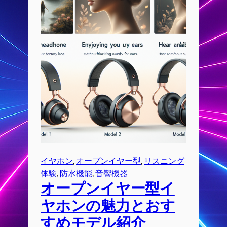
イヤホン
, 
オープンイヤー型
, 
リスニング
体験
, 
防水機能
, 
音響機器
オープンイヤー型イ
ヤホンの魅力とおす
すめモデル紹介