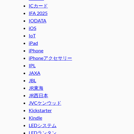
ICカード
IFA 2025
IODATA
iOS
IoT
iPad
iPhone
iPhoneアクセサリー
IPL
JAXA
JBL
JR東海
JR西日本
JVCケンウッド
Kickstarter
Kindle
LEDシステム
LEDランタン