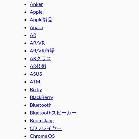
Anker
Apple
Apple製品
Aqara
AR
AR/VR
AR/VR市場
ARグラス
AR技術
ASUS
ATM
Bixby
BlackBerry
Bluetooth
Bluetoothスピーカー
Boomslang
CDプレイヤー
Chrome OS