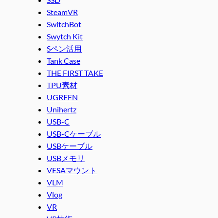
SteamVR
SwitchBot
Swytch Kit
Sペン活用
Tank Case
THE FIRST TAKE
TPU素材
UGREEN
Unihertz
USB-C
USB-Cケーブル
USBケーブル
USBメモリ
VESAマウント
VLM
Vlog
VR