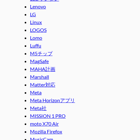
Lenovo
LG
Linux
LOGOS
Lomo
Luffu
M5チップ
MagSafe
MAHA計画
Marshall
Matter対応
Meta
Meta Horizonアプリ
Meta社
MISSION 1 PRO
moto X70 Air
Mozilla Firefox
MusicCam