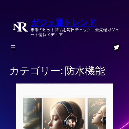
内
容
ガジェ通トレンド
を
ス
未来のヒット商品を毎日チェック！最先端ガジェ
キ
ット情報メディア
ッ
Twitt
プ
カテゴリー:
防水機能