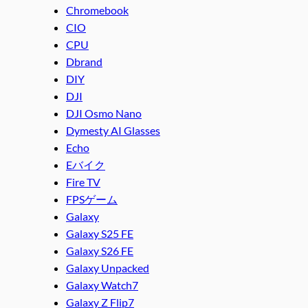
Chromebook
CIO
CPU
Dbrand
DIY
DJI
DJI Osmo Nano
Dymesty AI Glasses
Echo
Eバイク
Fire TV
FPSゲーム
Galaxy
Galaxy S25 FE
Galaxy S26 FE
Galaxy Unpacked
Galaxy Watch7
Galaxy Z Flip7