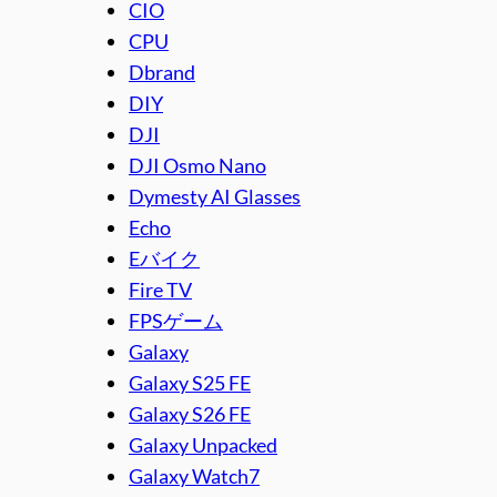
CIO
CPU
Dbrand
DIY
DJI
DJI Osmo Nano
Dymesty AI Glasses
Echo
Eバイク
Fire TV
FPSゲーム
Galaxy
Galaxy S25 FE
Galaxy S26 FE
Galaxy Unpacked
Galaxy Watch7