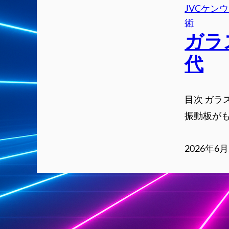
JVCケン
術
ガラ
代
目次 ガラ
振動板がもた
2026年6