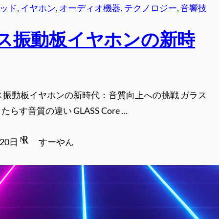
ウッド
, 
イヤホン
, 
オーディオ機器
, 
テクノロジー
, 
音響技
ス振動板イヤホンの新時
ス振動板イヤホンの新時代：音質向上への挑戦 ガラス
らす音質の違い GLASS Core …
月20日
すーやん