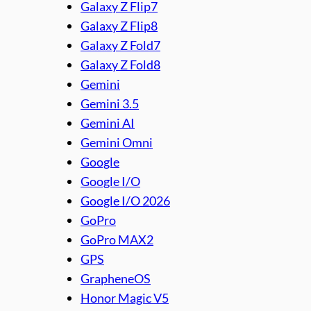
Galaxy Z Flip7
Galaxy Z Flip8
Galaxy Z Fold7
Galaxy Z Fold8
Gemini
Gemini 3.5
Gemini AI
Gemini Omni
Google
Google I/O
Google I/O 2026
GoPro
GoPro MAX2
GPS
GrapheneOS
Honor Magic V5