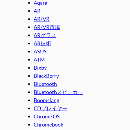
Aqara
AR
AR/VR
AR/VR市場
ARグラス
AR技術
ASUS
ATM
Bixby
BlackBerry
Bluetooth
Bluetoothスピーカー
Boomslang
CDプレイヤー
Chrome OS
Chromebook