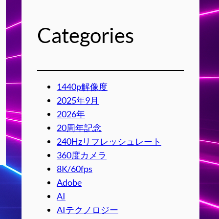
Categories
1440p解像度
2025年9月
2026年
20周年記念
240Hzリフレッシュレート
360度カメラ
8K/60fps
Adobe
AI
AIテクノロジー