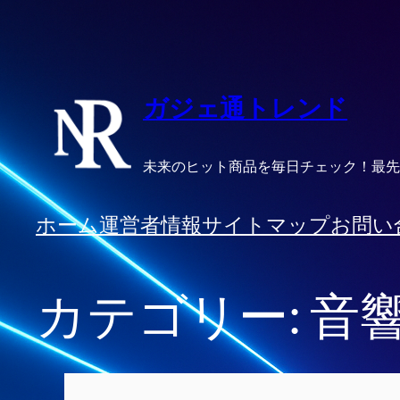
内
容
を
ス
ガジェ通トレンド
キ
ッ
未来のヒット商品を毎日チェック！最先
プ
ホーム
運営者情報
サイトマップ
お問い
カテゴリー:
音