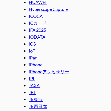
HUAWEI
Hyperscape Capture
ICOCA
ICカード
IFA 2025
IODATA
iOS
IoT
iPad
iPhone
iPhoneアクセサリー
IPL
JAXA
JBL
JR東海
JR西日本