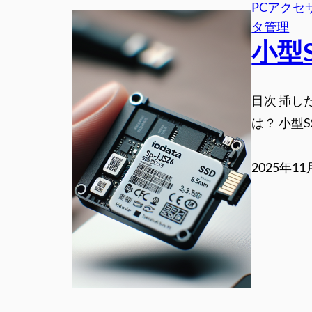
PCアクセ
タ管理
小型
目次 挿し
は？ 小型
2025年1