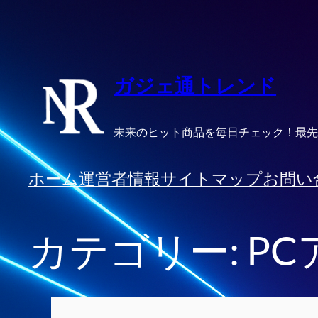
内
容
を
ス
ガジェ通トレンド
キ
ッ
未来のヒット商品を毎日チェック！最先
プ
ホーム
運営者情報
サイトマップ
お問い
カテゴリー:
P