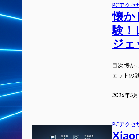
PCアクセ
懐か
験！
ジェ
目次 懐
ェットの魅
2026年5
PCアクセ
Xia