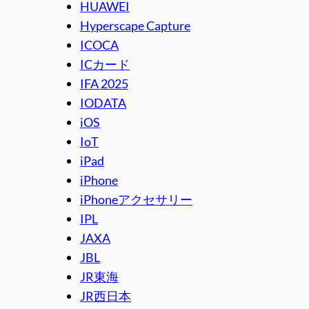
HUAWEI
Hyperscape Capture
ICOCA
ICカード
IFA 2025
IODATA
iOS
IoT
iPad
iPhone
iPhoneアクセサリー
IPL
JAXA
JBL
JR東海
JR西日本