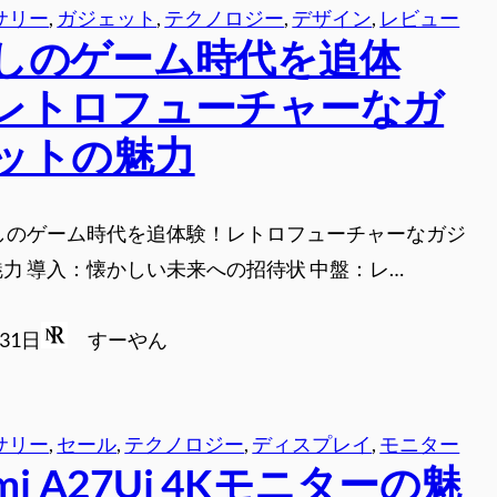
サリー
, 
ガジェット
, 
テクノロジー
, 
デザイン
, 
レビュー
しのゲーム時代を追体
レトロフューチャーなガ
ットの魅力
かしのゲーム時代を追体験！レトロフューチャーなガジ
力 導入：懐かしい未来への招待状 中盤：レ…
月31日
すーやん
サリー
, 
セール
, 
テクノロジー
, 
ディスプレイ
, 
モニター
omi A27Ui 4Kモニターの魅