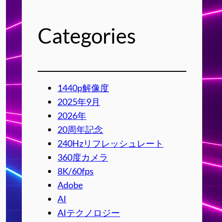
Categories
1440p解像度
2025年9月
2026年
20周年記念
240Hzリフレッシュレート
360度カメラ
8K/60fps
Adobe
AI
AIテクノロジー