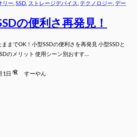
サリー
, 
SSD
, 
ストレージデバイス
, 
テクノロジー
, 
デー
SSDの便利さ再発見！
たままでOK！小型SSDの便利さを再発見 小型SSDと
SSDのメリット 使用シーン別おすす…
1月1日
すーやん