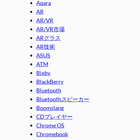
Aqara
AR
AR/VR
AR/VR市場
ARグラス
AR技術
ASUS
ATM
Bixby
BlackBerry
Bluetooth
Bluetoothスピーカー
Boomslang
CDプレイヤー
Chrome OS
Chromebook