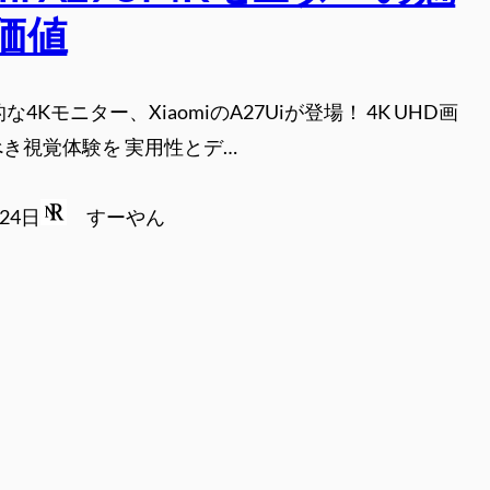
価値
な4Kモニター、XiaomiのA27Uiが登場！ 4K UHD画
き視覚体験を 実用性とデ…
月24日
すーやん