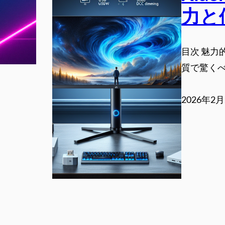
力と
目次 魅力的
質で驚くべ
2026年2