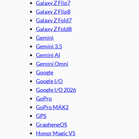
Galaxy Z Flip7
Galaxy Z Flip8
Galaxy Z Fold7
Galaxy Z Fold8
Gemini
Gemini 3.5
Gemini AI
Gemini Omni
Google
Google I/O
Google I/O 2026
GoPro
GoPro MAX2
GPS
GrapheneOS
Honor Magic V5