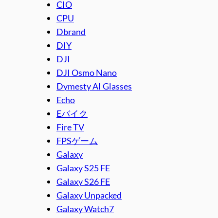
CIO
CPU
Dbrand
DIY
DJI
DJI Osmo Nano
Dymesty AI Glasses
Echo
Eバイク
Fire TV
FPSゲーム
Galaxy
Galaxy S25 FE
Galaxy S26 FE
Galaxy Unpacked
Galaxy Watch7