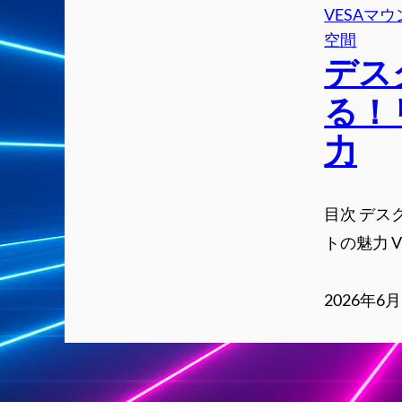
VESAマ
空間
デス
る！
力
目次 デ
トの魅力 
2026年6