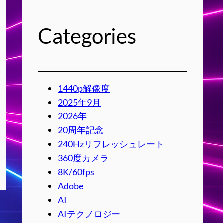
Categories
1440p解像度
2025年9月
2026年
20周年記念
240Hzリフレッシュレート
360度カメラ
8K/60fps
Adobe
AI
AIテクノロジー