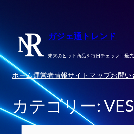
内
容
を
ス
ガジェ通トレンド
キ
ッ
未来のヒット商品を毎日チェック！最先
プ
ホーム
運営者情報
サイトマップ
お問い
カテゴリー:
VE