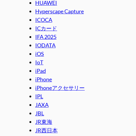
HUAWEI
Hyperscape Capture
ICOCA
ICカード
IFA 2025
IODATA
iOS
IoT
iPad
iPhone
iPhoneアクセサリー
IPL
JAXA
JBL
JR東海
JR西日本