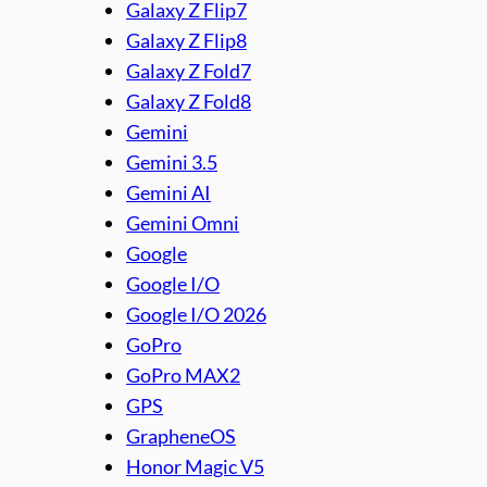
Galaxy Z Flip7
Galaxy Z Flip8
Galaxy Z Fold7
Galaxy Z Fold8
Gemini
Gemini 3.5
Gemini AI
Gemini Omni
Google
Google I/O
Google I/O 2026
GoPro
GoPro MAX2
GPS
GrapheneOS
Honor Magic V5