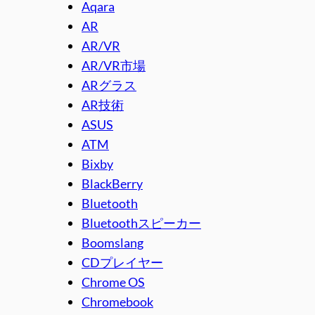
Aqara
AR
AR/VR
AR/VR市場
ARグラス
AR技術
ASUS
ATM
Bixby
BlackBerry
Bluetooth
Bluetoothスピーカー
Boomslang
CDプレイヤー
Chrome OS
Chromebook