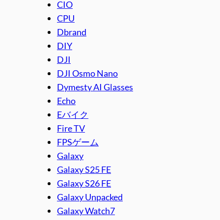
CIO
CPU
Dbrand
DIY
DJI
DJI Osmo Nano
Dymesty AI Glasses
Echo
Eバイク
Fire TV
FPSゲーム
Galaxy
Galaxy S25 FE
Galaxy S26 FE
Galaxy Unpacked
Galaxy Watch7