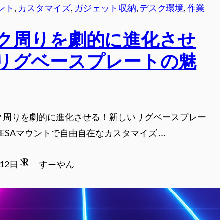
ウント
, 
カスタマイズ
, 
ガジェット収納
, 
デスク環境
, 
作業
ク周りを劇的に進化させ
リグベースプレートの魅
スク周りを劇的に進化させる！新しいリグベースプレー
VESAマウントで自由自在なカスタマイズ …
月12日
すーやん