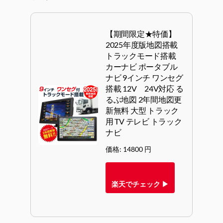
【期間限定★特価】
2025年度版地図搭載
トラックモード搭載
カーナビ ポータブル
ナビ 9インチ ワンセグ
搭載 12V 24V対応 る
るぶ地図 2年間地図更
新無料 大型 トラック
用 TV テレビ トラック
ナビ
価格: 14800 円
楽天でチェック ▶