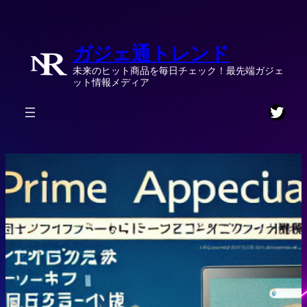
内
容
ガジェ通トレンド
を
ス
未来のヒット商品を毎日チェック！最先端ガジェ
キ
ット情報メディア
ッ
Twitt
プ