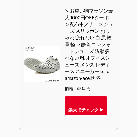
＼お買い物マラソン最
大1000円OFFクーポ
ン配布中／ナースシュ
ーズ スリッポン おし
ゃれ 疲れない 白 黒 軽
量 軽い 静音 コンフォ
ートシューズ 防滑 疲
れない 靴 オフィスシ
ューズ メンズ レディ
ース スニーカー ccilu
amazon-ace 秋 冬
価格: 5500 円
楽天でチェック ▶