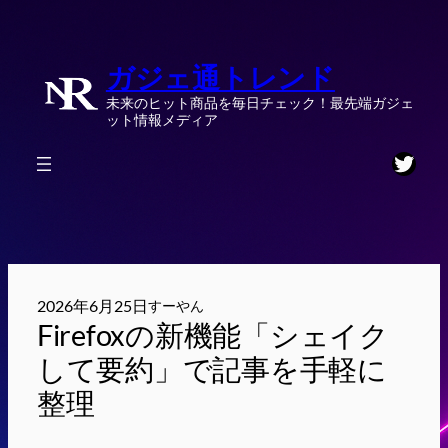
内
容
ガジェ通トレンド
を
ス
未来のヒット商品を毎日チェック！最先端ガジェ
キ
ット情報メディア
ッ
Twitt
プ
2026年6月25日
すーやん
Firefoxの新機能「シェイク
して要約」で記事を手軽に
整理