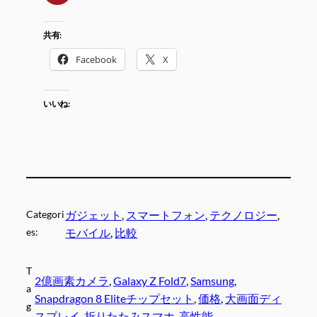
共有:
Facebook
X
いいね:
Categori
ガジェット
, 
スマートフォン
, 
テクノロジー
, 
es:
モバイル
, 
比較
T
2億画素カメラ
, 
Galaxy Z Fold7
, 
Samsung
, 
a
Snapdragon 8 Eliteチップセット
, 
価格
, 
大画面ディ
g
スプレイ
, 
折りたたみスマホ
, 
高性能