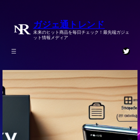
内
容
ガジェ通トレンド
を
ス
未来のヒット商品を毎日チェック！最先端ガジェ
キ
ット情報メディア
ッ
Twitt
プ