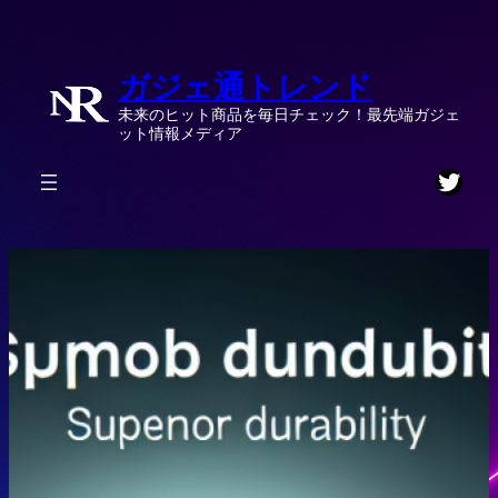
内
容
ガジェ通トレンド
を
ス
未来のヒット商品を毎日チェック！最先端ガジェ
キ
ット情報メディア
ッ
Twitt
プ