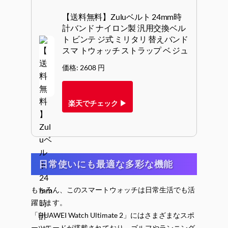
【送料無料】Zuluベルト 24mm時
計バンド ナイロン製 汎用交換ベル
ト ビンテ ジ式 ミリタリ 替えバンド
スマ トウォッチ ストラップ ベ ジュ
価格: 2608 円
楽天でチェック ▶
日常使いにも最適な多彩な機能
もちろん、このスマートウォッチは日常生活でも活
躍します。
「HUAWEI Watch Ultimate 2」にはさまざまなスポ
ーツモードが搭載されており、ゴルフやランニング