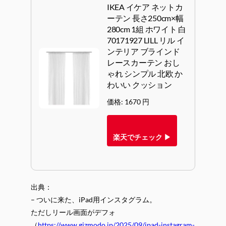
IKEA イケア ネットカ
ーテン 長さ250cm×幅
280cm 1組 ホワイト 白
70171927 LILL リル イ
ンテリア ブラインド
レースカーテン おし
ゃれ シンプル 北欧 か
わいい クッション
価格: 1670 円
楽天でチェック ▶
出典：
– ついに来た、iPad用インスタグラム。
ただしリール画面がデフォ
（
https://www.gizmodo.jp/2025/09/ipad-instagram-