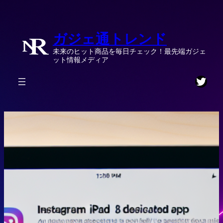
内
容
ガジェ通トレンド
を
ス
未来のヒット商品を毎日チェック！最先端ガジェ
キ
ット情報メディア
ッ
Twitt
プ