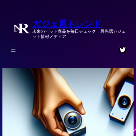
内
容
ガジェ通トレンド
を
ス
未来のヒット商品を毎日チェック！最先端ガジェ
キ
ット情報メディア
ッ
Twitt
プ