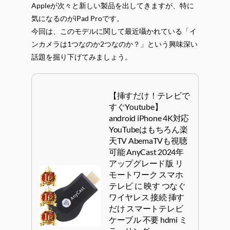
Appleが次々と新しい製品を出してきますが、特に
気になるのがiPad Proです。
今回は、このモデルに関して最近囁かれている「イ
ンカメラは1つなのか2つなのか？」という興味深い
話題を掘り下げてみましょう。
【挿すだけ！テレビで
すぐYoutube】
android iPhone 4K対応
YouTubeはもちろん楽
天TV AbemaTVも視聴
可能 AnyCast 2024年
アップグレード版 リ
モートワーク スマホ
テレビ に 映す つなぐ
ワイヤレス 接続 挿す
だけ スマートテレビ
ケーブル 不要 hdmi ミ