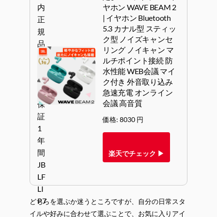
ヤホン WAVE BEAM 2
| イヤホン Bluetooth
5.3 カナル型 スティッ
ク型 ノイズキャンセ
リング ノイキャン マ
ルチポイント接続 防
水性能 WEB会議 マイ
ク付き 外音取り込み
急速充電 オンライン
会議 高音質
価格: 8030 円
楽天でチェック ▶
どちらを選ぶか迷うところですが、自分の日常スタ
イルや好みに合わせて選ぶことで、お気に入りアイ