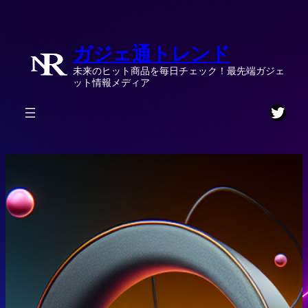
内
容
ガジェ通トレンド
を
ス
未来のヒット商品を毎日チェック！最先端ガジェ
キ
ット情報メディア
ッ
Twitt
プ