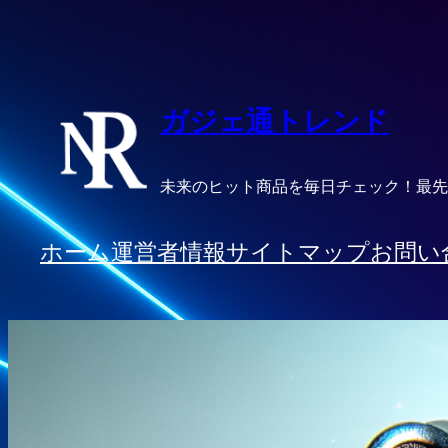
内
容
を
ス
ガジェ通トレンド
キ
ッ
未来のヒット商品を毎日チェック！最先
プ
ホーム
運営者情報
サイトマップ
お問い