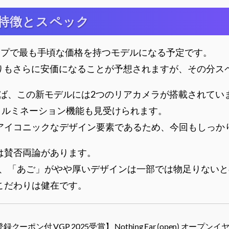
b)の特徴とスペック
ラインナップで最も手頃な価格を持つモデルになる予定です。
a)」よりもさらに安価になることが予想されますが、その分
ば、この新モデルには2つのリアカメラが搭載されてい
れるイルミネーション機能も見受けられます。
ドのアイコニックなデザイン要素であるため、今回もしっ
いては賛否両論があります。
、「あご」がやや厚いデザインは一部では物足りないと
のこだわりは健在です。
登録クーポン付 VGP 2025受賞】 Nothing Ear (open) 