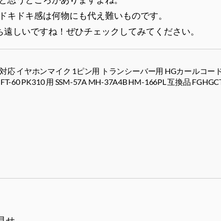
ドキドキ感は何物にも代え難いものです。
日が待ち遠しいですね！ぜひチェックしてみてください。
対応 イヤホンマイク 1ピン用 トランシーバー用 HGカールコード
3 FT-60 PK310 用 SSM-57A MH-37A4B HM-166PL 互換品 FGHGCT-
ラ見せ。