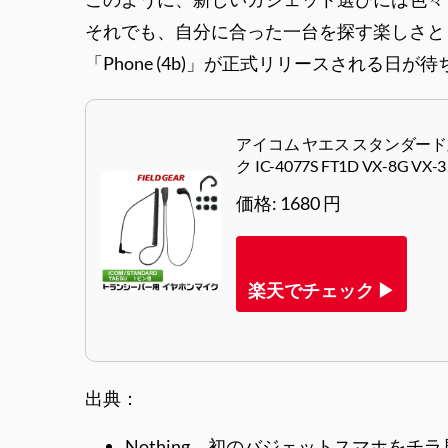
それでも、自分に合った一台を探す楽しさと
「Phone (4b)」が正式リリースされる
アイコム ヤエス スタンダード
ク IC-4077S FT1D VX-8G VX-
価格: 1680 円
楽天でチェック ▶
出典：
Nothing、初のバジェットスマホをチ