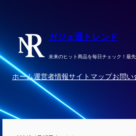
内
容
を
ス
ガジェ通トレンド
キ
ッ
未来のヒット商品を毎日チェック！最先
プ
ホーム
運営者情報
サイトマップ
お問い