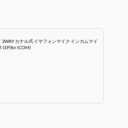
 2WAY カナル式 イヤフォンマイク インカムマイ
I1P(for ICOM)