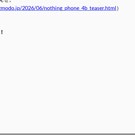
zmodo.jp/2026/06/nothing_phone_4b_teaser.html
）
！