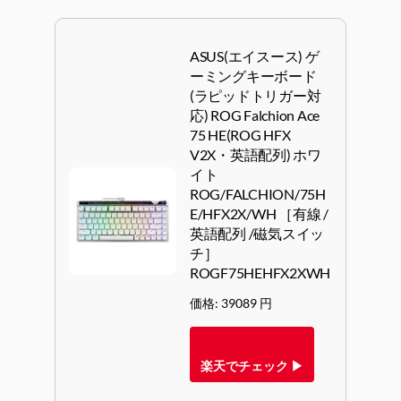
ASUS(エイスース) ゲ
ーミングキーボード
(ラピッドトリガー対
応) ROG Falchion Ace
75 HE(ROG HFX
V2X・英語配列) ホワ
イト
ROG/FALCHION/75H
E/HFX2X/WH ［有線 /
英語配列 /磁気スイッ
チ］
ROGF75HEHFX2XWH
価格: 39089 円
楽天でチェック ▶