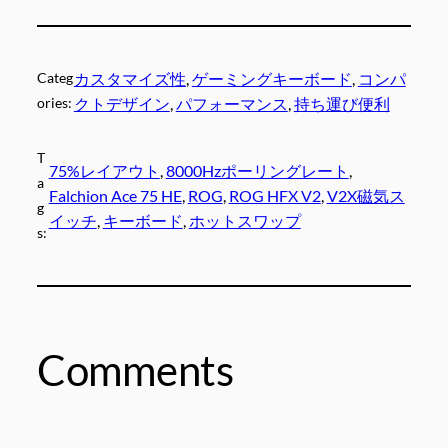
Categ
カスタマイズ性
, 
ゲーミングキーボード
, 
コンパ
ories:
クトデザイン
, 
パフォーマンス
, 
持ち運び便利
T
75%レイアウト
, 
8000Hzポーリングレート
, 
a
Falchion Ace 75 HE
, 
ROG
, 
ROG HFX V2
, 
V2X磁気ス
g
イッチ
, 
キーボード
, 
ホットスワップ
s:
Comments