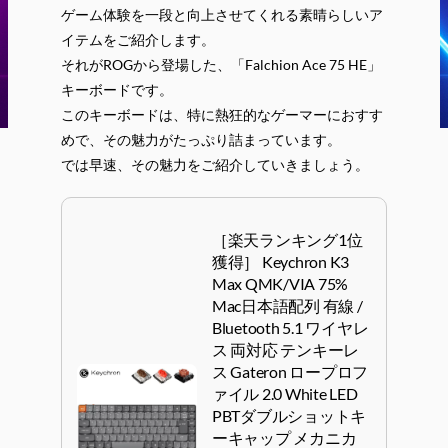
ゲーム体験を一段と向上させてくれる素晴らしいア
イテムをご紹介します。
それがROGから登場した、「Falchion Ace 75 HE」
キーボードです。
このキーボードは、特に熱狂的なゲーマーにおすす
めで、その魅力がたっぷり詰まっています。
では早速、その魅力をご紹介していきましょう。
［楽天ランキング1位
獲得］ Keychron K3
Max QMK/VIA 75%
Mac日本語配列 有線 /
Bluetooth 5.1 ワイヤレ
ス 両対応 テンキーレ
ス Gateron ロープロフ
ァイル 2.0 White LED
PBTダブルショットキ
ーキャップ メカニカ