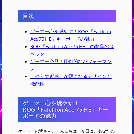
目次
ゲーマー心を燃やす！ROG「Falchion
Ace 75 HE」キーボードの魅力
ROG「Falchion Ace 75 HE」の驚異のス
ペック
ゲーマー必見！圧倒的なパフォーマン
ス
「やりすぎ感」が癖になるデザインと
機能性
ゲーマー心を燃やす！
ROG「Falchion Ace 75 HE」キー
ボードの魅力
ゲーマーの皆さん、こんにちは！今日は、あなたの