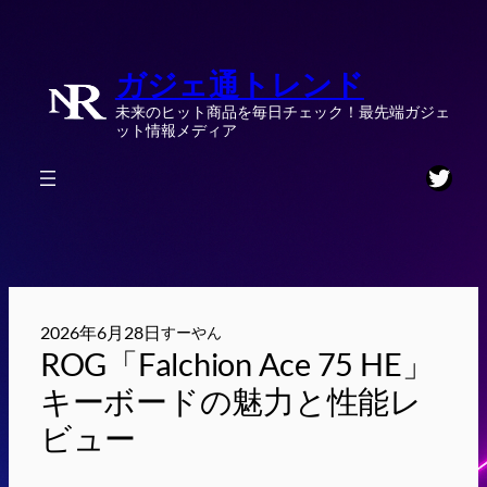
内
容
ガジェ通トレンド
を
ス
未来のヒット商品を毎日チェック！最先端ガジェ
キ
ット情報メディア
ッ
Twitt
プ
2026年6月28日
すーやん
ROG「Falchion Ace 75 HE」
キーボードの魅力と性能レ
ビュー