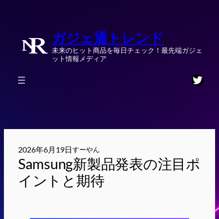
内
容
ガジェ通トレンド
を
ス
未来のヒット商品を毎日チェック！最先端ガジェ
キ
ット情報メディア
ッ
Twitt
プ
2026年6月19日
すーやん
Samsung新製品発表の注目ポ
イントと期待