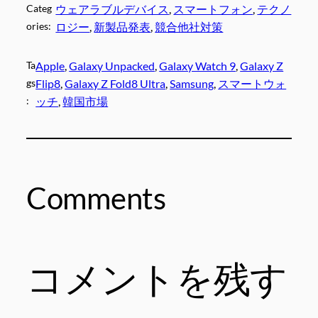
Categ
ウェアラブルデバイス
, 
スマートフォン
, 
テクノ
ories:
ロジー
, 
新製品発表
, 
競合他社対策
Ta
Apple
, 
Galaxy Unpacked
, 
Galaxy Watch 9
, 
Galaxy Z
gs
Flip8
, 
Galaxy Z Fold8 Ultra
, 
Samsung
, 
スマートウォ
:
ッチ
, 
韓国市場
Comments
コメントを残す