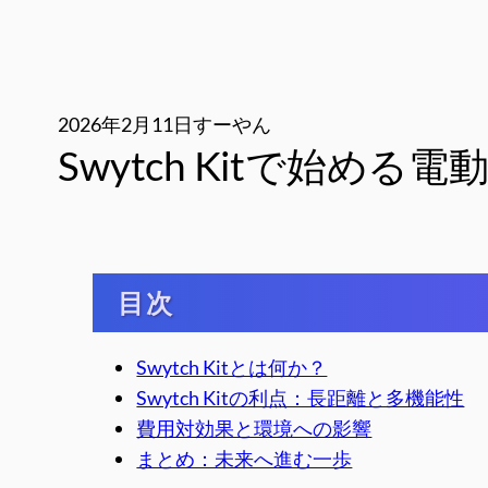
2026年2月11日
すーやん
Swytch Kitで始め
目次
Swytch Kitとは何か？
Swytch Kitの利点：長距離と多機能性
費用対効果と環境への影響
まとめ：未来へ進む一歩