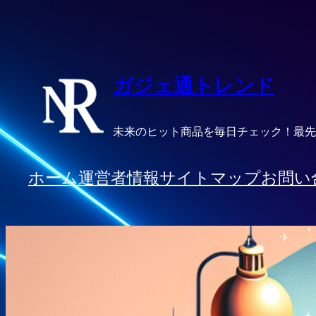
内
容
を
ス
ガジェ通トレンド
キ
ッ
未来のヒット商品を毎日チェック！最先
プ
ホーム
運営者情報
サイトマップ
お問い