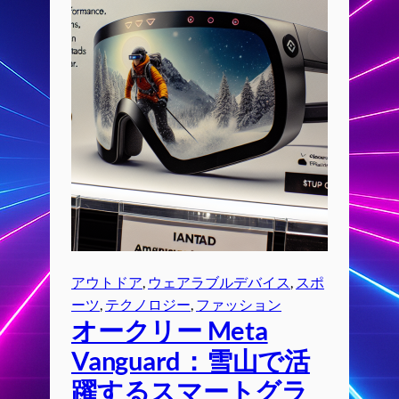
アウトドア
, 
ウェアラブルデバイス
, 
スポ
ーツ
, 
テクノロジー
, 
ファッション
オークリー Meta
Vanguard：雪山で活
躍するスマートグラ