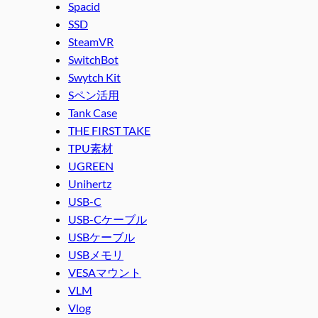
Spacid
SSD
SteamVR
SwitchBot
Swytch Kit
Sペン活用
Tank Case
THE FIRST TAKE
TPU素材
UGREEN
Unihertz
USB-C
USB-Cケーブル
USBケーブル
USBメモリ
VESAマウント
VLM
Vlog