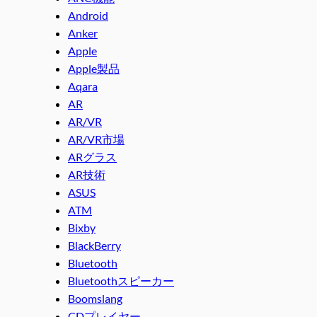
Android
Anker
Apple
Apple製品
Aqara
AR
AR/VR
AR/VR市場
ARグラス
AR技術
ASUS
ATM
Bixby
BlackBerry
Bluetooth
Bluetoothスピーカー
Boomslang
CDプレイヤー