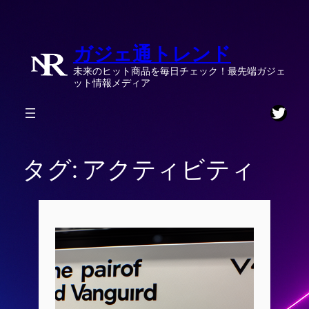
内
容
ガジェ通トレンド
を
ス
未来のヒット商品を毎日チェック！最先端ガジェ
キ
ット情報メディア
ッ
Twitt
プ
タグ:
アクティビティ