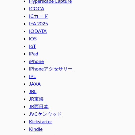
Hyperscape Capture
ICOCA
ICカード
IFA 2025
IODATA
iOS
IoT
iPad
iPhone
iPhoneアクセサリー
IPL
JAXA
JBL
JR東海
JR西日本
JVCケンウッド
Kickstarter
Kindle