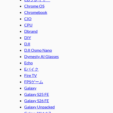
Chrome OS
Chromebook
CIO
CPU
Dbrand
DIY
DJI
DJI Osmo Nano
Dymesty AI Glasses
Echo
Eバイク
Fire TV
FPSゲーム
Galaxy
Galaxy S25 FE
Galaxy S26 FE
Galaxy Unpacked