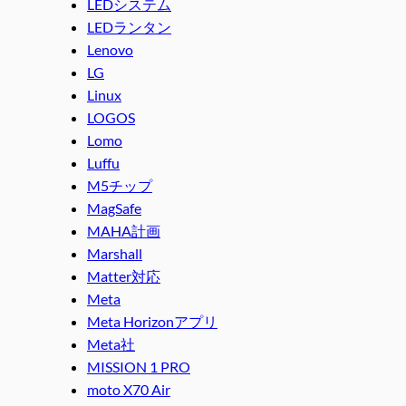
LEDシステム
LEDランタン
Lenovo
LG
Linux
LOGOS
Lomo
Luffu
M5チップ
MagSafe
MAHA計画
Marshall
Matter対応
Meta
Meta Horizonアプリ
Meta社
MISSION 1 PRO
moto X70 Air