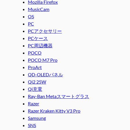
Mozilla Firefox
MusicCam
OS
PC
PCアクセサリー
PCケース
PC周辺機器
POCO
POCO M7 Pro
ProArt
QD-OLEDパネル
Qi2 25W
Qi充電
Ray-Ban Metaスマートグラス
Razer
Razer Kraken Kitty V3 Pro
Samsung
SNS