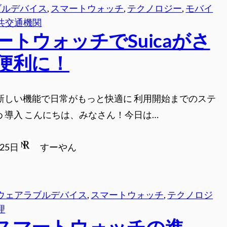
ブルデバイス
, 
スマートウォッチ
, 
テクノロジー
, 
モバイ
共交通機関
ートウォッチでSuicaがさ
便利に！
 新しい機能で日常がもっと快適に 利用開始までのステ
め 導入 こんにちは、みなさん！今日は…
月25日
すーやん
ウェアラブルデバイス
, 
スマートウォッチ
, 
テクノロジ
理
スマートウォッチの進