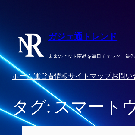
内
容
を
ス
ガジェ通トレンド
キ
ッ
未来のヒット商品を毎日チェック！最先
プ
ホーム
運営者情報
サイトマップ
お問い
タグ:
スマート