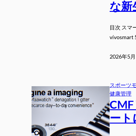
な新
目次 スマ
vívosm
2026年5
スポーツ
健康管理
CMF
ート