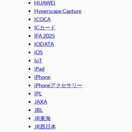
HUAWEI
Hyperscape Capture
ICOCA
ICカード
IFA 2025
IODATA
iOS
IoT
iPad
iPhone
iPhoneアクセサリー
IPL
JAXA
JBL
JR東海
JR西日本