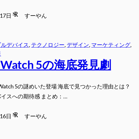
月17日
すーやん
ブルデバイス
, 
テクノロジー
, 
デザイン
, 
マーケティング
, 
報
el Watch 5の海底発見劇
el Watch 5の謎めいた登場 海底で見つかった理由とは？
イスへの期待感 まとめ：…
月16日
すーやん