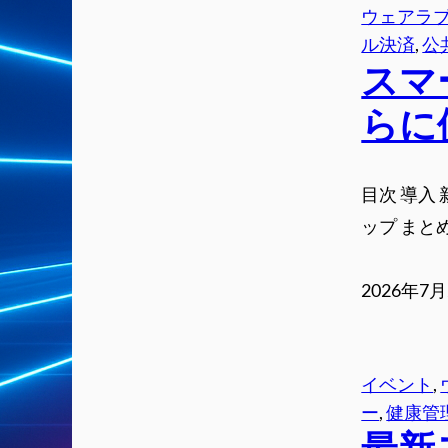
ウェアラ
ル決済
, 
公
スマ
らに
目次 導入
ップ まと
2026年7
イベント
, 
ー
, 
健康管
最新