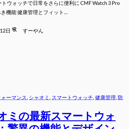
トウォッチで日常をさらに便利に CMF Watch 3 Pro
き機能 健康管理とフィット…
月12日
すーやん
フォーマンス
, 
シャオミ
, 
スマートウォッチ
, 
健康管理
, 
防
オミの最新スマートウォ
：驚異の機能とデザイン