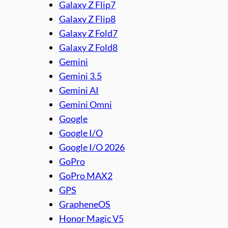
Galaxy Z Flip7
Galaxy Z Flip8
Galaxy Z Fold7
Galaxy Z Fold8
Gemini
Gemini 3.5
Gemini AI
Gemini Omni
Google
Google I/O
Google I/O 2026
GoPro
GoPro MAX2
GPS
GrapheneOS
Honor Magic V5