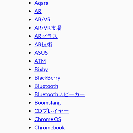
Aqara
AR
AR/VR
AR/VR市場
ARグラス
AR技術
ASUS
ATM
Bixby
BlackBerry
Bluetooth
Bluetoothスピーカー
Boomslang
CDプレイヤー
Chrome OS
Chromebook