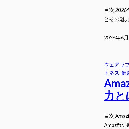
目次 20
とその魅力 
2026年6
ウェアラ
トネス
, 
健
Am
力と
目次 Am
Amazf