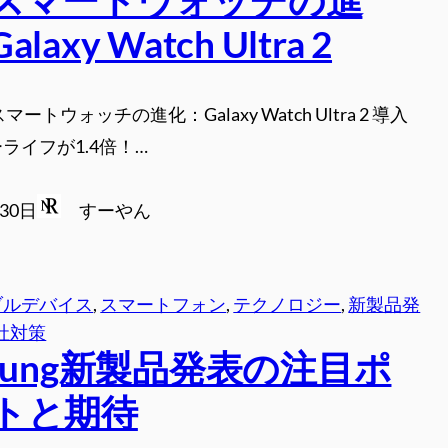
laxy Watch Ultra 2
ートウォッチの進化：Galaxy Watch Ultra 2 導入
ライフが1.4倍！…
月30日
すーやん
ブルデバイス
, 
スマートフォン
, 
テクノロジー
, 
新製品発
社対策
msung新製品発表の注目ポ
トと期待