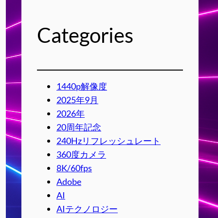
Categories
1440p解像度
2025年9月
2026年
20周年記念
240Hzリフレッシュレート
360度カメラ
8K/60fps
Adobe
AI
AIテクノロジー