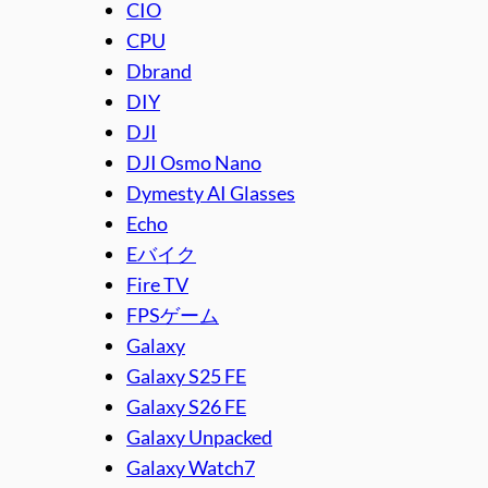
CIO
CPU
Dbrand
DIY
DJI
DJI Osmo Nano
Dymesty AI Glasses
Echo
Eバイク
Fire TV
FPSゲーム
Galaxy
Galaxy S25 FE
Galaxy S26 FE
Galaxy Unpacked
Galaxy Watch7