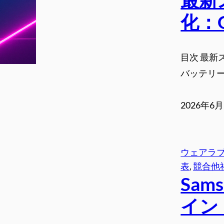
化：Ga
目次 最新スマ
バッテリー
2026年6
ウェアラ
表
, 
競合他
Sa
イン