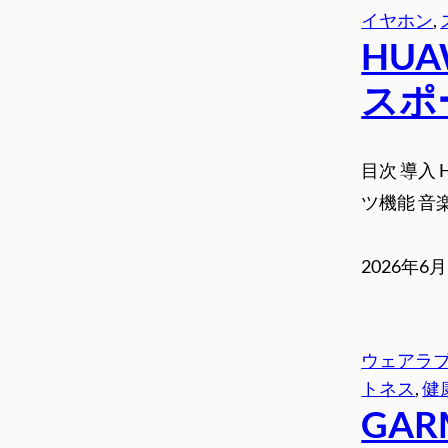
イヤホン
, 
HU
スポ
目次 導入 H
ツ機能 音
2026年6
ウェアラ
トネス
, 
健
GAR