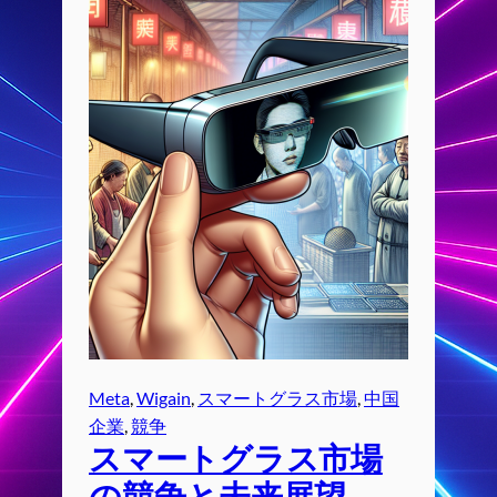
Meta
, 
Wigain
, 
スマートグラス市場
, 
中国
企業
, 
競争
スマートグラス市場
の競争と未来展望