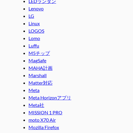
LEDランタン
Lenovo
LG
Linux
LOGOS
Lomo
Luffu
M5チップ
MagSafe
MAHA計画
Marshall
Matter対応
Meta
Meta Horizonアプリ
Meta社
MISSION 1 PRO
moto X70 Air
Mozilla Firefox