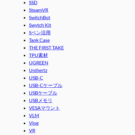
SSD
SteamVR
SwitchBot
Swytch Kit
Sペン活用
Tank Case
THE FIRST TAKE
TPU素材
UGREEN
Unihertz
USB-C
USB-Cケーブル
USBケーブル
USBメモリ
VESAマウント
VLM
Vlog
VR