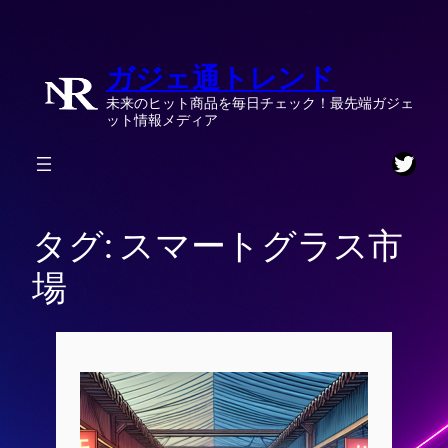
内
容
ガジェ通トレンド
を
ス
未来のヒット商品を毎日チェック！最先端ガジェ
キ
ット情報メディア
ッ
Twitt
プ
タグ:
スマートグラス市
場