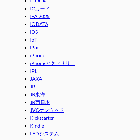
ICOCA
ICカード
IFA 2025
IODATA
iOS
IoT
iPad
iPhone
iPhoneアクセサリー
IPL
JAXA
JBL
JR東海
JR西日本
JVCケンウッド
Kickstarter
Kindle
LEDシステム