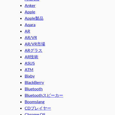
Anker
Apple
Apple製品
Aqara
AR
AR/VR
AR/VR市場
ARグラス
AR技術
ASUS
ATM
Bixby
BlackBerry
Bluetooth
Bluetoothスピーカー
Boomslang
CDプレイヤー
Chrome OS