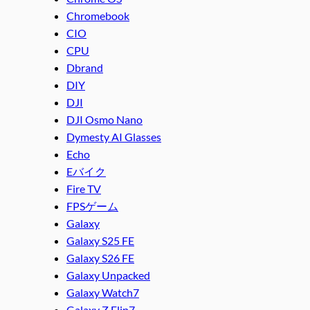
Chromebook
CIO
CPU
Dbrand
DIY
DJI
DJI Osmo Nano
Dymesty AI Glasses
Echo
Eバイク
Fire TV
FPSゲーム
Galaxy
Galaxy S25 FE
Galaxy S26 FE
Galaxy Unpacked
Galaxy Watch7
Galaxy Z Flip7