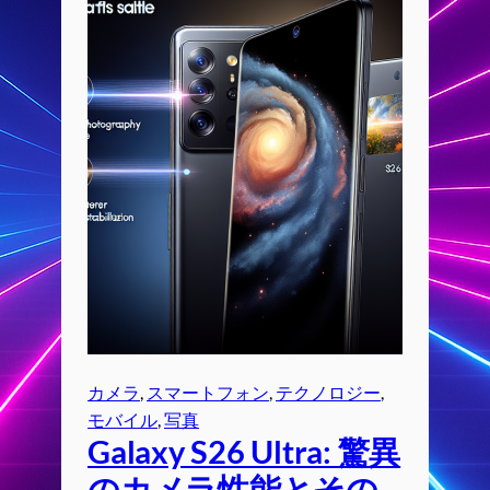
カメラ
, 
スマートフォン
, 
テクノロジー
, 
モバイル
, 
写真
Galaxy S26 Ultra: 驚異
のカメラ性能とその