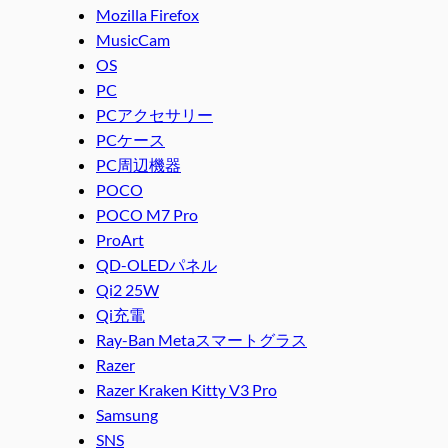
Mozilla Firefox
MusicCam
OS
PC
PCアクセサリー
PCケース
PC周辺機器
POCO
POCO M7 Pro
ProArt
QD-OLEDパネル
Qi2 25W
Qi充電
Ray-Ban Metaスマートグラス
Razer
Razer Kraken Kitty V3 Pro
Samsung
SNS