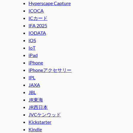
Hyperscape Capture
ICOCA
ICカード
IFA 2025
IODATA
iOS
IoT
iPad
iPhone
iPhoneアクセサリー
IPL
JAXA
JBL
JR東海
JR西日本
JVCケンウッド
Kickstarter
Kindle