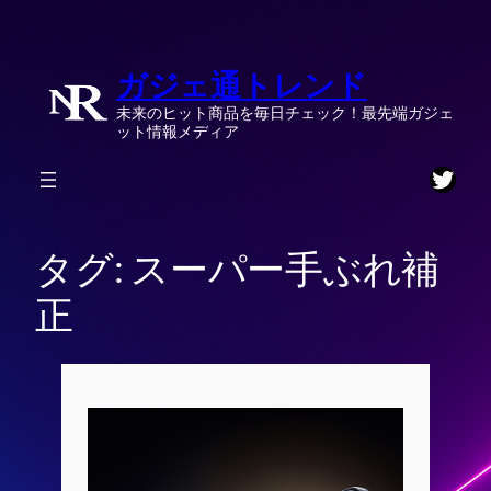
内
容
ガジェ通トレンド
を
ス
未来のヒット商品を毎日チェック！最先端ガジェ
キ
ット情報メディア
ッ
Twitt
プ
タグ:
スーパー手ぶれ補
正