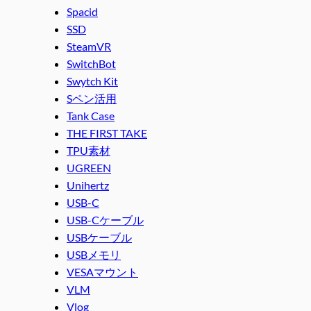
Spacid
SSD
SteamVR
SwitchBot
Swytch Kit
Sペン活用
Tank Case
THE FIRST TAKE
TPU素材
UGREEN
Unihertz
USB-C
USB-Cケーブル
USBケーブル
USBメモリ
VESAマウント
VLM
Vlog