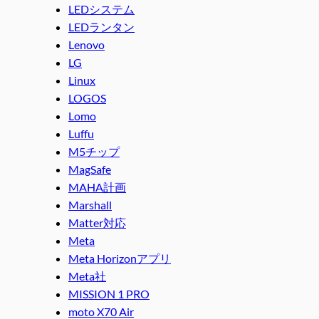
LEDシステム
LEDランタン
Lenovo
LG
Linux
LOGOS
Lomo
Luffu
M5チップ
MagSafe
MAHA計画
Marshall
Matter対応
Meta
Meta Horizonアプリ
Meta社
MISSION 1 PRO
moto X70 Air