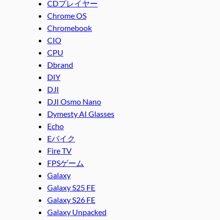
CDプレイヤー
Chrome OS
Chromebook
CIO
CPU
Dbrand
DIY
DJI
DJI Osmo Nano
Dymesty AI Glasses
Echo
Eバイク
Fire TV
FPSゲーム
Galaxy
Galaxy S25 FE
Galaxy S26 FE
Galaxy Unpacked