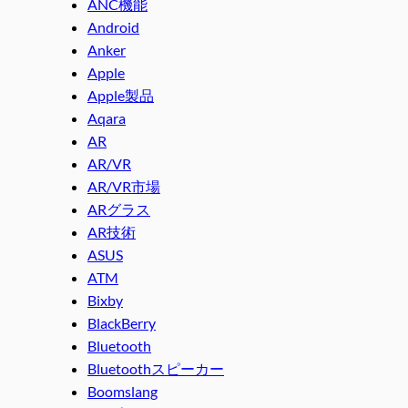
ANC機能
Android
Anker
Apple
Apple製品
Aqara
AR
AR/VR
AR/VR市場
ARグラス
AR技術
ASUS
ATM
Bixby
BlackBerry
Bluetooth
Bluetoothスピーカー
Boomslang