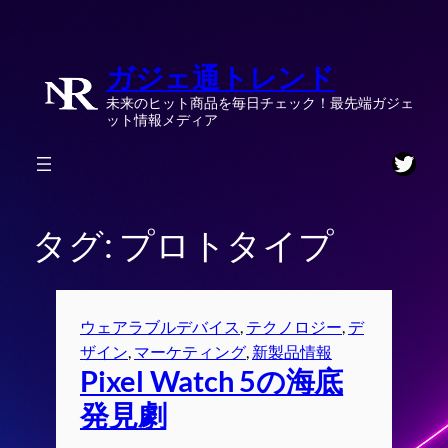
内
容
ガジェ通トレンド
を
ス
未来のヒット商品を毎日チェック！最先端ガジェ
キ
ット情報メディア
ッ
Twitt
プ
タグ:
プロトタイプ
ウェアラブルデバイス
, 
テクノロジー
, 
デ
ザイン
, 
マーケティング
, 
新製品情報
Pixel Watch 5の海底
発見劇