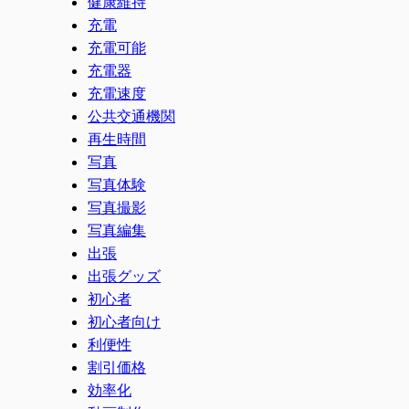
健康維持
充電
充電可能
充電器
充電速度
公共交通機関
再生時間
写真
写真体験
写真撮影
写真編集
出張
出張グッズ
初心者
初心者向け
利便性
割引価格
効率化