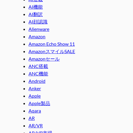
AI機能
AI翻訳
AI顔認識
Alienware
Amazon
Amazon Echo Show 11
AmazonスマイルSALE
Amazonセール
ANC搭載
ANC機能
Android
Anker
Apple
Apple製品
Aqara
AR
AR/VR
AR/VR市場