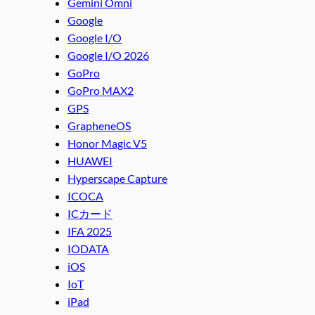
Gemini Omni
Google
Google I/O
Google I/O 2026
GoPro
GoPro MAX2
GPS
GrapheneOS
Honor Magic V5
HUAWEI
Hyperscape Capture
ICOCA
ICカード
IFA 2025
IODATA
iOS
IoT
iPad