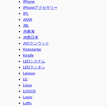
iPhone
iPhoneアクセサリー
IPL
JAXA
JBL
JR東海
JR西日本
JVCケンウッド
Kickstarter
Kindle
LEDシステム
LEDランタン
Lenovo
LG
Linux
LOGOS
Lomo
Luffu