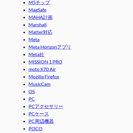
M5チップ
MagSafe
MAHA計画
Marshall
Matter対応
Meta
Meta Horizonアプリ
Meta社
MISSION 1 PRO
moto X70 Air
Mozilla Firefox
MusicCam
OS
PC
PCアクセサリー
PCケース
PC周辺機器
POCO