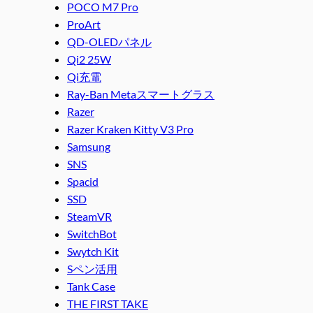
POCO M7 Pro
ProArt
QD-OLEDパネル
Qi2 25W
Qi充電
Ray-Ban Metaスマートグラス
Razer
Razer Kraken Kitty V3 Pro
Samsung
SNS
Spacid
SSD
SteamVR
SwitchBot
Swytch Kit
Sペン活用
Tank Case
THE FIRST TAKE