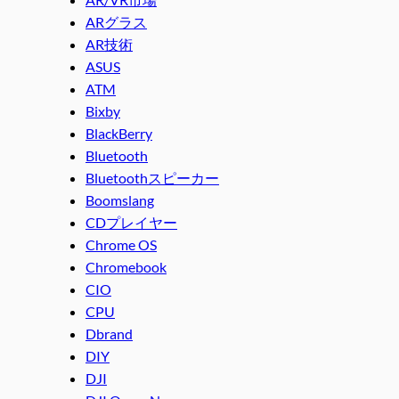
ARグラス
AR技術
ASUS
ATM
Bixby
BlackBerry
Bluetooth
Bluetoothスピーカー
Boomslang
CDプレイヤー
Chrome OS
Chromebook
CIO
CPU
Dbrand
DIY
DJI