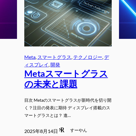
Meta
, 
スマートグラス
, 
テクノロジー
, 
デ
ィスプレイ
, 
開発
Metaスマートグラス
の未来と課題
目次 Metaのスマートグラスが新時代を切り開
く？注目の発表に期待 ディスプレイ搭載のス
マートグラスとは？ 進…
すーやん
2025年8月14日