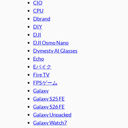
CIO
CPU
Dbrand
DIY
DJI
DJI Osmo Nano
Dymesty AI Glasses
Echo
Eバイク
Fire TV
FPSゲーム
Galaxy
Galaxy S25 FE
Galaxy S26 FE
Galaxy Unpacked
Galaxy Watch7