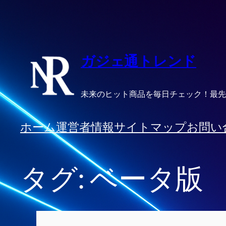
内
容
を
ス
ガジェ通トレンド
キ
ッ
未来のヒット商品を毎日チェック！最先
プ
ホーム
運営者情報
サイトマップ
お問い
タグ:
ベータ版