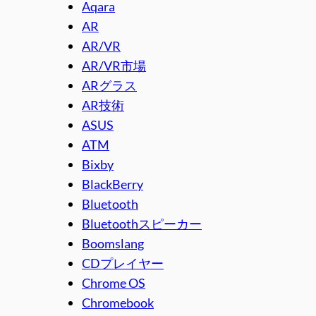
Aqara
AR
AR/VR
AR/VR市場
ARグラス
AR技術
ASUS
ATM
Bixby
BlackBerry
Bluetooth
Bluetoothスピーカー
Boomslang
CDプレイヤー
Chrome OS
Chromebook