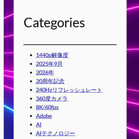
Categories
1440p解像度
2025年9月
2026年
20周年記念
240Hzリフレッシュレート
360度カメラ
8K/60fps
Adobe
AI
AIテクノロジー