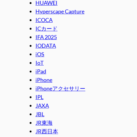
HUAWEI
Hyperscape Capture
ICOCA
ICカード
IFA 2025
IODATA
iOS
IoT
iPad
iPhone
iPhoneアクセサリー
IPL
JAXA
JBL
JR東海
JR西日本