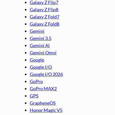
Galaxy Z Flip7
Galaxy Z Flip8
Galaxy Z Fold7
Galaxy Z Fold8
Gemini
Gemini 3.5
Gemini AI
Gemini Omni
Google
Google I/O
Google I/O 2026
GoPro
GoPro MAX2
GPS
GrapheneOS
Honor Magic V5