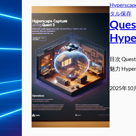
Hyperscap
タル保存
Qu
Hype
目次 Ques
魅力 Hyper
2025年1