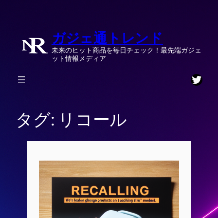
内
容
ガジェ通トレンド
を
ス
未来のヒット商品を毎日チェック！最先端ガジェ
キ
ット情報メディア
ッ
Twitt
プ
タグ:
リコール