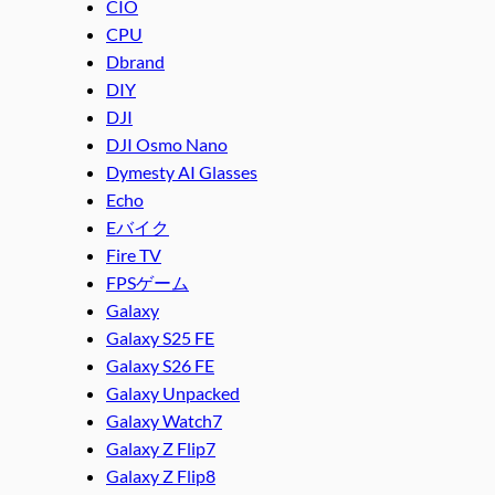
CIO
CPU
Dbrand
DIY
DJI
DJI Osmo Nano
Dymesty AI Glasses
Echo
Eバイク
Fire TV
FPSゲーム
Galaxy
Galaxy S25 FE
Galaxy S26 FE
Galaxy Unpacked
Galaxy Watch7
Galaxy Z Flip7
Galaxy Z Flip8