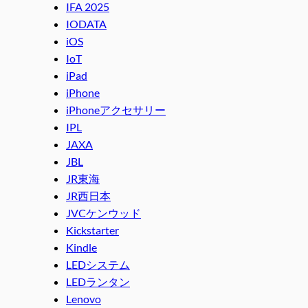
IFA 2025
IODATA
iOS
IoT
iPad
iPhone
iPhoneアクセサリー
IPL
JAXA
JBL
JR東海
JR西日本
JVCケンウッド
Kickstarter
Kindle
LEDシステム
LEDランタン
Lenovo