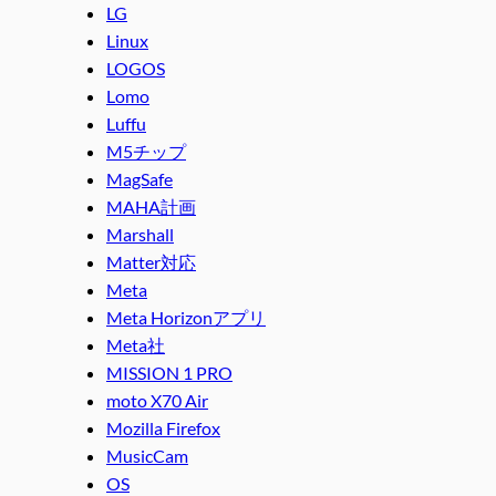
LG
Linux
LOGOS
Lomo
Luffu
M5チップ
MagSafe
MAHA計画
Marshall
Matter対応
Meta
Meta Horizonアプリ
Meta社
MISSION 1 PRO
moto X70 Air
Mozilla Firefox
MusicCam
OS