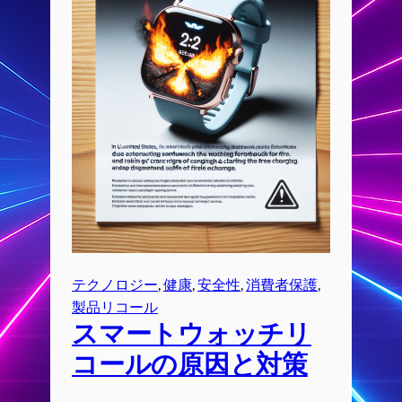
テクノロジー
, 
健康
, 
安全性
, 
消費者保護
, 
製品リコール
スマートウォッチリ
コールの原因と対策