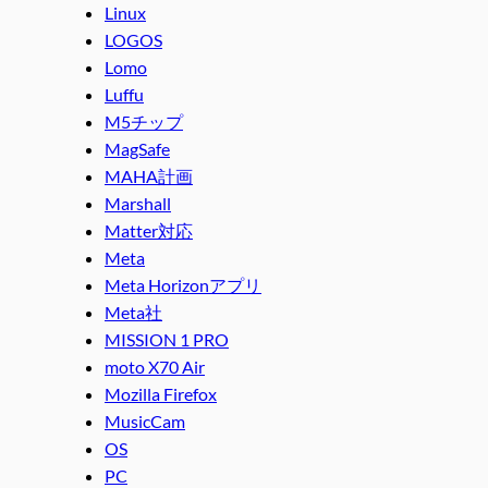
Linux
LOGOS
Lomo
Luffu
M5チップ
MagSafe
MAHA計画
Marshall
Matter対応
Meta
Meta Horizonアプリ
Meta社
MISSION 1 PRO
moto X70 Air
Mozilla Firefox
MusicCam
OS
PC