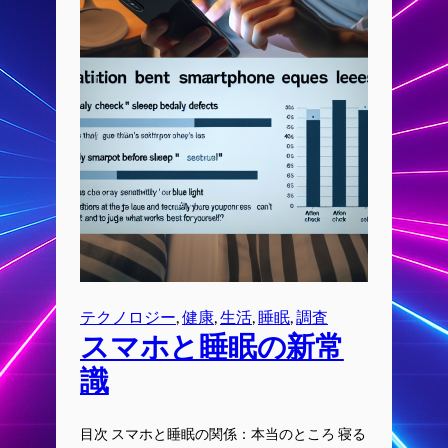
テクノロジー
, 
健康
, 
生活
, 
睡眠
, 
調査
スマホと睡眠の新常
識
目次 スマホと睡眠の関係：本当のところ 寝る