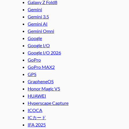
Galaxy Z Fold8
Gemini
Gemini 3.5
Gemini AI
Gemini Omni
Google
Google I/O
Google I/O 2026
GoPro
GoPro MAX2
GPS
GrapheneOS
Honor Magic V5
HUAWEI
Hyperscape Capture
ICOCA
ICカード
IFA 2025