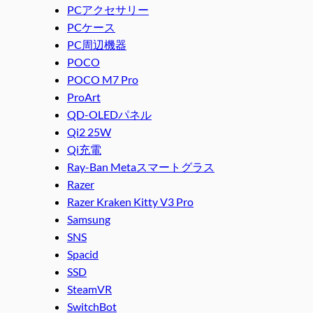
PCアクセサリー
PCケース
PC周辺機器
POCO
POCO M7 Pro
ProArt
QD-OLEDパネル
Qi2 25W
Qi充電
Ray-Ban Metaスマートグラス
Razer
Razer Kraken Kitty V3 Pro
Samsung
SNS
Spacid
SSD
SteamVR
SwitchBot