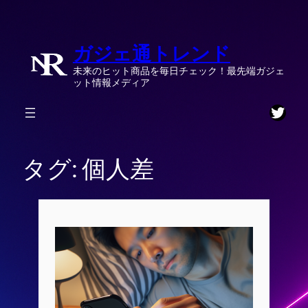
内
容
ガジェ通トレンド
を
ス
未来のヒット商品を毎日チェック！最先端ガジェ
キ
ット情報メディア
ッ
Twitt
プ
タグ:
個人差