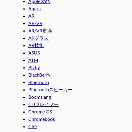
Apple製品
Aqara
AR
AR/VR
AR/VR市場
ARグラス
AR技術
ASUS
ATM
Bixby
BlackBerry
Bluetooth
Bluetoothスピーカー
Boomslang
CDプレイヤー
Chrome OS
Chromebook
CIO